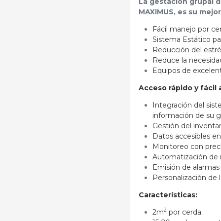
La gestación grupal d
MAXIMUS, es su mejor 
Fácil manejo por cer
Sistema Estático pa
Reducción del estrés
Reduce la necesidad
Equipos de excelen
Acceso rápido y fácil 
Integración del sis
información de su gr
Gestión del inventar
Datos accesibles en
Monitoreo con preci
Automatización de r
Emisión de alarmas 
Personalización de l
Características:
2
2m
por cerda.