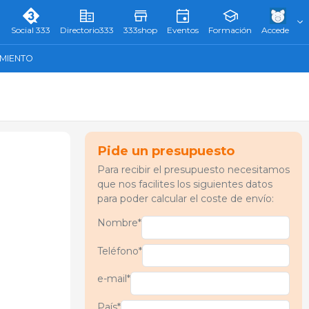
Social 333
Directorio333
333shop
Eventos
Formación
Accede
AMIENTO
Pide un presupuesto
Para recibir el presupuesto necesitamos
que nos facilites los siguientes datos
para poder calcular el coste de envío:
Nombre*
Teléfono*
e-mail*
País*