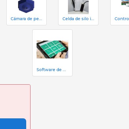
Cámara de pesaje Pig Vision.
Celda de silo inalámbrico
Software de gestión de granjas porcícolas MAXIMUS