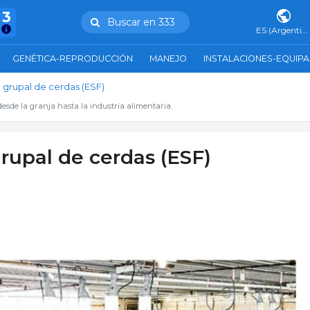
43
Buscar en 333
ES (Argentina)
GENÉTICA-REPRODUCCIÓN
MANEJO
INSTALACIONES-EQUIP
 grupal de cerdas (ESF)
esde la granja hasta la industria alimentaria.
rupal de cerdas (ESF)