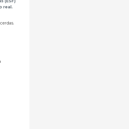
s (ESF)
 real.
cerdas.
a