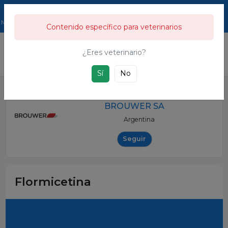
211.911
Usuarios
Menú
Contenido específico para veterinarios
333
Directorio de empresas
Empresas
BROUWER SA
Flormicet
¿Eres veterinario?
Es una guía de empresas y productos del sector porcino y ganadero en
general, desde la granja hasta la industria alimentaria.
Sí
No
BROUWER SA
Argentina
Seguir
Flormicetina