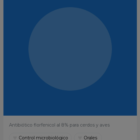
Antibiótico florfenicol al 8% para cerdos y aves
Control microbiológico
Orales