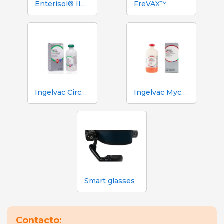
Enterisol® Ileitis
FreVAX™
Ingelvac CircoFLEX®
Ingelvac MycoFLEX®
Smart glasses
Contacto: