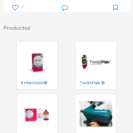
1
Productos
Entericolix®
TwistPak ®