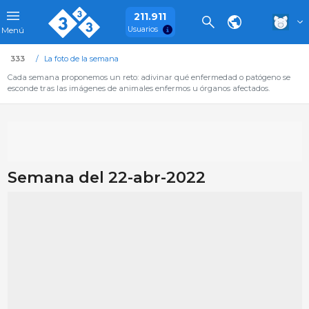
211.911
Usuarios
Menú
333
La foto de la semana
Cada semana proponemos un reto: adivinar qué enfermedad o patógeno se
esconde tras las imágenes de animales enfermos u órganos afectados.
Semana del 22-abr-2022