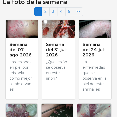
La foto de la semana
1
2
3
4
5
>>
Semana
Semana
Semana
del 07-
del 31-jul-
del 24-jul-
ago-2026
2026
2026
Las lesiones
¿Que lesión
La
en piel por
se observa
enfermedad
erisipela
en este
que se
como mejor
riñón?
observa en la
se observan
piel de este
es:
animal es: