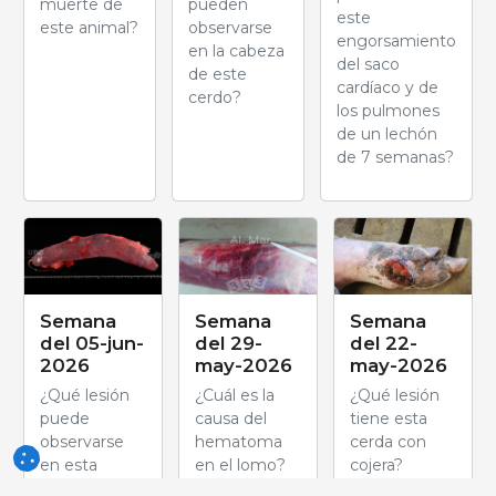
muerte de
pueden
este
este animal?
observarse
engorsamiento
en la cabeza
del saco
de este
cardíaco y de
cerdo?
los pulmones
de un lechón
de 7 semanas?
Semana
Semana
Semana
del 05-jun-
del 29-
del 22-
2026
may-2026
may-2026
¿Qué lesión
¿Cuál es la
¿Qué lesión
puede
causa del
tiene esta
observarse
hematoma
cerda con
en esta
en el lomo?
cojera?
imagen?