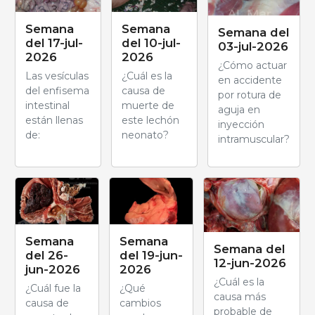
Semana
Semana
Semana del
del 17-jul-
del 10-jul-
03-jul-2026
2026
2026
¿Cómo actuar
Las vesículas
¿Cuál es la
en accidente
del enfisema
causa de
por rotura de
intestinal
muerte de
aguja en
están llenas
este lechón
inyección
de:
neonato?
intramuscular?
Semana
Semana
Semana del
del 26-
del 19-jun-
12-jun-2026
jun-2026
2026
¿Cuál es la
¿Cuál fue la
¿Qué
causa más
causa de
cambios
probable de