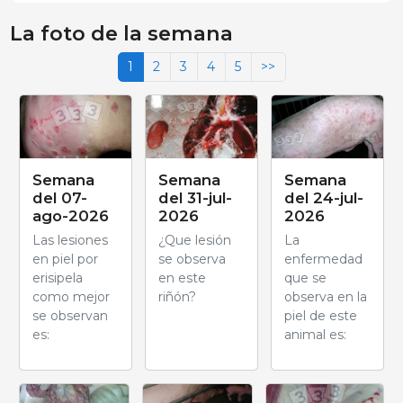
La foto de la semana
1
2
3
4
5
>>
Semana
Semana
Semana
del 07-
del 31-jul-
del 24-jul-
ago-2026
2026
2026
Las lesiones
¿Que lesión
La
en piel por
se observa
enfermedad
erisipela
en este
que se
como mejor
riñón?
observa en la
se observan
piel de este
es:
animal es: