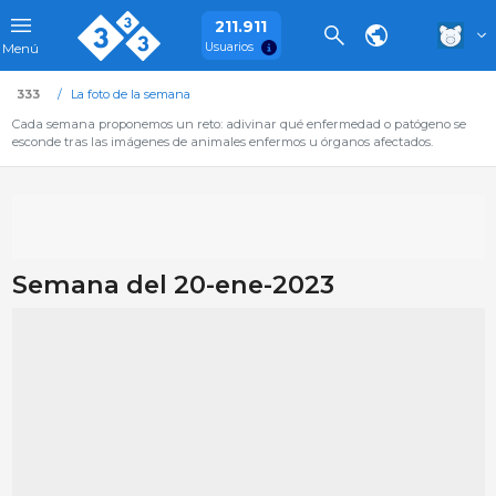
211.911
Usuarios
Menú
333
La foto de la semana
Cada semana proponemos un reto: adivinar qué enfermedad o patógeno se
esconde tras las imágenes de animales enfermos u órganos afectados.
Semana del 20-ene-2023