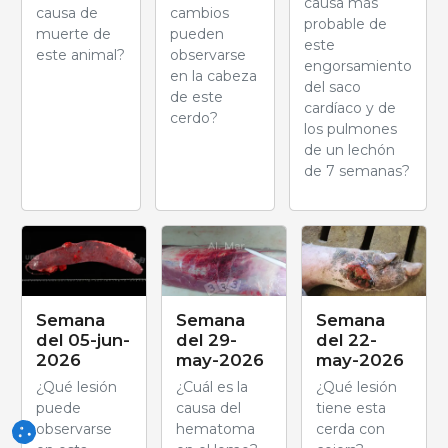
causa más
causa de
cambios
probable de
muerte de
pueden
este
este animal?
observarse
engorsamiento
en la cabeza
del saco
de este
cardíaco y de
cerdo?
los pulmones
de un lechón
de 7 semanas?
Semana
Semana
Semana
del 05-jun-
del 29-
del 22-
2026
may-2026
may-2026
¿Qué lesión
¿Cuál es la
¿Qué lesión
puede
causa del
tiene esta
observarse
hematoma
cerda con