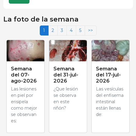
La foto de la semana
1
2
3
4
5
>>
Semana
Semana
Semana
del 07-
del 31-jul-
del 17-jul-
ago-2026
2026
2026
Las lesiones
¿Que lesión
Las vesículas
en piel por
se observa
del enfisema
erisipela
en este
intestinal
como mejor
riñón?
están llenas
se observan
de:
es: