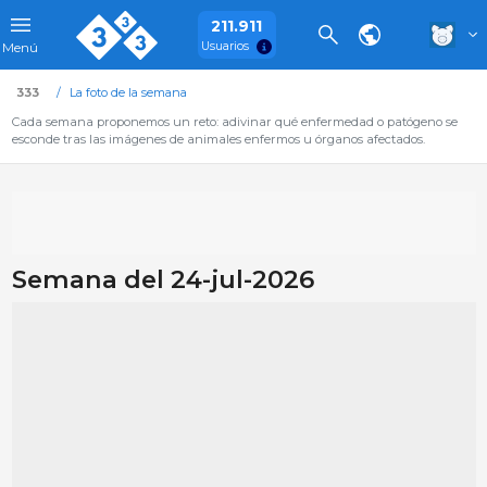
211.911
Usuarios
Menú
333
La foto de la semana
Cada semana proponemos un reto: adivinar qué enfermedad o patógeno se
esconde tras las imágenes de animales enfermos u órganos afectados.
Semana del 24-jul-2026