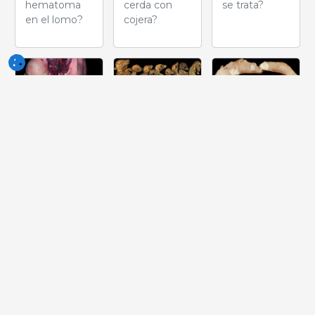
hematoma
cerda con
se trata?
en el lomo?
cojera?
Semana
Semana
Semana
del 08-
del 01-
del 24-
may-2026
may-2026
abr-2026
¿Cuál es la
¿Qué tipo de
¿Qué lesión
causa del
fetos son?
se observa
abceso?
en esta
tonsila?