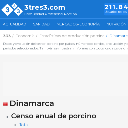
3tres3.com
211.8
Usuarios reales
Comunidad Profesional Porcina
ACTUALIDAD
SANIDAD
MERCADOS-ECONOMÍA
NUTRICIÓN
333
Economía
Estadísticas de producción porcina
Dinamarc
Datos y evolución del sector porcino por países: número de cerdos, producción y c
períodos seleccionados. También se muestran informes con todos los datos de un 
Dinamarca
Censo anual de porcino
Total