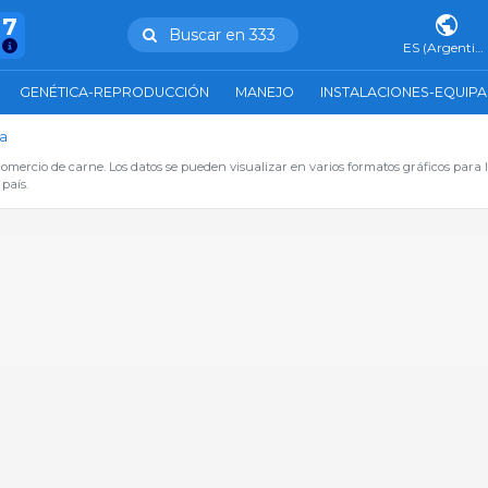
47
Buscar en 333
ES (Argentina)
GENÉTICA-REPRODUCCIÓN
MANEJO
INSTALACIONES-EQUIP
a
omercio de carne. Los datos se pueden visualizar en varios formatos gráficos para l
país.