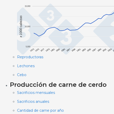
15,000
x 1000 cabezas
10,000
5,000
1973
2003
1995
1987
1979
2001
1993
1985
1977
1999
1991
1983
1975
2
1997
1989
1981
Reproductoras
Lechones
Cebo
Producción de carne de cerdo
Sacrificios mensuales
Sacrificios anuales
Cantidad de carne por año