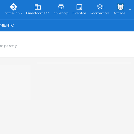
Social 333
Directorio333
333shop
Eventos
Formación
Accede
AMIENTO
os países y