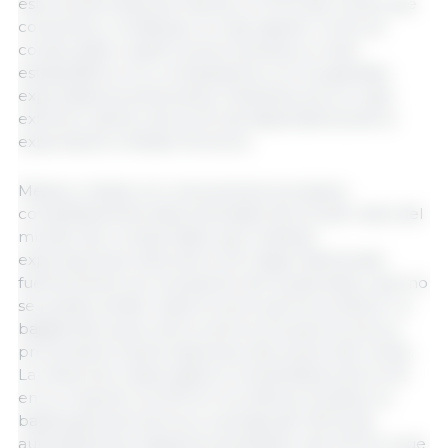
estructural (importa más de un 40 % del cerdo que
consume) y constituye un caso aparte. Como se
comprueba, nuestro precio alcanza un nivel
estratosférico si lo comparamos con los grandes
exportadores americanos. Dinamarca es un caso
extremo, dentro de la UE, de dependencia de la
exportación a Países Terceros.
Meses y meses con unos precios europeos
completamente desconectados de los del resto del
mundo han comportado que nuestras
exportaciones, fuera de la UE, hayan disminuido
fuertemente (con excepción de la panceta) y que no
se pueda vender toda la carne que se produce. La
bajada del precio de la carne es la que provoca y
provocará el fuerte descenso del precio del cerdo.
La reducción observada en los beneficios de la UE
en su conjunto (un 8 % en los últimos 10 años) no
basta para acercarnos a una tasa del 100 % de
autosuficiencia. Seguimos alrededor del 115 % lo que