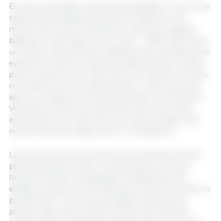
Es cierto que faltan cerdos para satisfacer la enorme
capacidad instalada de faena en España; no es
menos cierto que los pesos en canal han seguido
bajando a todo trapo por el calor… PERO todo tiene
un límite y estos factores objetivos han perdido peso
específico frente a la abismal diferencia de nuestro
precio respecto del resto de la UE. Nuestros cerdos
no pueden ser, por largo tiempo, lo caros que han
sido con respecto a los demás países comunitarios.
Vendemos más de un 50% de la carne de cerdo
exportada en el resto de la UE; parece lógico que
nuestros precios hayan de ser competitivos.
La evolución de los precios de las materias primas
para alimentos ha sido muy favorable en lo que
llevamos de año; los ganaderos españoles han
estado (y están) de enhorabuena. Si bien el cerdo no
puede hacer otra cosa que bajar fuertemente,
parece claro que el precio mínimo de este año