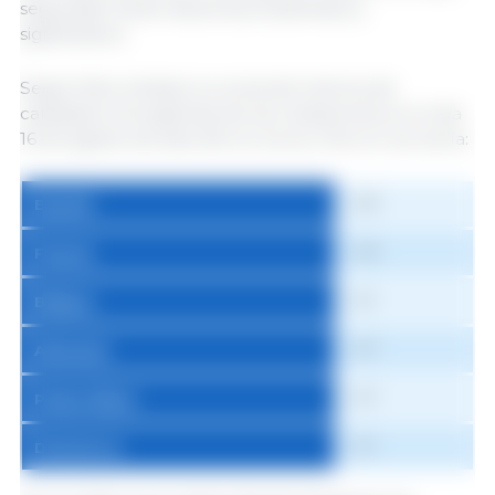
seguridad. Serán descensos sostenidos y
significativos.
Según Mercolleida, la conversión teórica de
calidades homogéneas de las cotizaciones en el día
16 de agosto de este año en euros / kilo en vivo sería:
1,82
España
1,69
Francia
1,61
Bélgica
1,57
Alemania
1,57
Países Bajos
1,31
Dinamarca