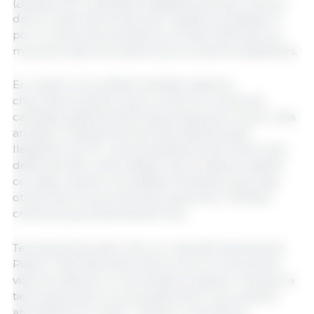
(¿quizás 1,50?) quedará holgadamente por encima
de los costos de producción medios en España. O
por lo menos eso pensamos. Al final, 2024 será un
muy buen ejercicio para los porcicultores españoles.
En cuanto a los sufridos transformadores
charcuteros parece que su entorno comercial
cambiará radicalmente hacia posiciones mucho más
amables. Después de dos años difíciles está
llegando, por fin, una bocanada de aire fresco que
debe permitir a ese eslabón de la cadena respirar
con algo más de comodidad. Pensamos que este
otoño será muy provechoso para ellos. También
creemos que ya iba siendo hora.
Terminaremos este mes con unas afirmaciones de
Platón: “Aplícate tanto ahora como en la próxima
vida. Sin esfuerzo no se puede prosperar. Aunque la
tierra sea buena, no se puede tener una cosecha
abundante sin cultivo”. Sobran comentarios.