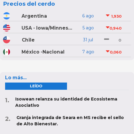
Precios del cerdo
Argentina
6 ago
1,930
USA - Iowa/Minnesota
5 ago
0,940
Chile
31 jul
0
México -Nacional
7 ago
0,060
Lo más...
LEÍDO
Isowean relanza su identidad de Ecosistema
Asociativo
Granja integrada de Seara en MS recibe el sello
de Alto Bienestar.