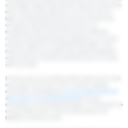
nos obliga a seguir exportando y para ello hemos de
tener unos precios atractivos. Los cerdos han de
bajar a la búsqueda de ese nivel que nos permita
recuperar exportaciones para colocar los
excedentes. Sobre todo, de ahora en adelante
cuando las temperaturas se suavizarán y los cerdos
crecerán rápido en un ambiente favorable: como
todos los años es previsible que lleguen bastantes
más cerdos por semana a beneficio que en los dos
últimos meses.
El hecho que no se pueda vender toda la carne que
se produce viene a ser como un piloto naranja
encendido y parpadeante:
es una urgente señal de
alarma que no se puede desatender.
A buen
entendedor pocas palabras bastan y “El Mercado” ha
comprendido que no hay otra alternativa a las
bajadas y se aplica a ellas.