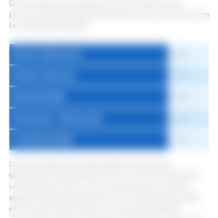
De los datos que publica 3tres3 extraemos los
precios oficiales (equivalencias en euros / kilo vivo) en
las mismas fechas de:
México (Nacional)
2,13
México (Sonora)
1,81
Brasil (media)
1,43
USA (Iowa - Minnesota)
1,31
Canadá (media)
1,10
Llama la atención la diversidad de precios y
situaciones. Especialmente en la UE, teóricamente
un Mercado Único. Como casi siempre, el precio
español está encaramado en lo más alto del podio
en Europa. México tiene un importante déficit