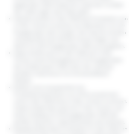
gegenüber 2025 entspricht, wobei der Großteil
der Lieferungen nach Asien geht.
Vietnam dürfte im Jahr 2026 eine Produktion von
4,1 Mio. Tonnen erreichen, ein Wachstum von 3,9
% gegenüber dem Vorjahr. Die Importe werden
voraussichtlich bei 120.000 Tonnen liegen und
damit um 20,5 % gegenüber 2025 zurückgehen.
Japan dürfte auch im Jahr 2026 mit 1,4 Mio.
Tonnen, einem Rückgang von 0,3 % gegenüber
der Schätzung für 2025, einer der weltweit
größten Importeure von Schweinefleisch
bleiben.
Mexiko wird voraussichtlich ein
Produktionswachstum von 2,9 % verzeichnen
und im Jahr 2026 etwa 1,4 Mio. Tonnen erreichen.
Zudem bleibt das Land mit 1,7 Mio. Tonnen und
einem Anstieg von 3,9 % gegenüber 2025 der
größte Importeur Lateinamerikas und weltweit.
Kanada dürfte seine Produktion im Jahr 2026 um