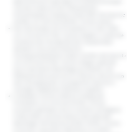
gebremst durch geringere Produktionsmargen
und den Ausbruch der Afrikanischen
Schweinepest in Spanien Ende 2025. Die Exporte
dürften um 7,6 % auf 2,8 Mio. Tonnen sinken.
Die USA dürften ihre Produktion im Jahr 2026
um 1,4 % auf 12,7 Mio. Tonnen steigern, wobei die
Zunahme der Wurfgröße den Haupttreiber
darstellt, trotz eines kleineren
Zuchtsauenbestands. Zudem dürften die Exporte
um 3,3 % auf 3,3 Mio. Tonnen steigen, gestützt
durch die starke Nachfrage aus Mexiko und
Mittelamerika sowie durch Chancen, die sich aus
dem Rückgang der europäischen Exporte in
wichtigen asiatischen Märkten ergeben.
In Brasilien wird für 2026 ein Anstieg der
Produktion um 3,2 % auf 4,9 Mio. Tonnen
erwartet, getrieben durch reichlich verfügbare
Futtermittel und eine starke internationale
Nachfrage. Die Exporte dürften 1,8 Mio. Tonnen
erreichen, was einem Wachstum von 6,8 %