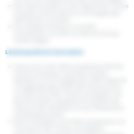
Die Importe dürften im Jahr 2026 9,3 Mio. Tonnen
erreichen und sich damit um 0,9 % gegenüber
2025 (9,2 Mio. t) erhöhen.
Der sichtbare Verbrauch wird 2026
voraussichtlich um 0,6 % von 118,4 auf 119,1 Mio.
Tonnen steigen.
Länderspezifische Kennzahlen
China wird im Jahr 2026 voraussichtlich 59,5 Mio.
Tonnen produzieren, was einem leichten
Wachstum von 0,2 % gegenüber 2025 entspricht.
Im Gegensatz dazu dürfte das Importvolumen
um 15,8 % auf 1,0 Mio. Tonnen zurückgehen, da
die Erholung der inländischen Produktion die
Importe unter das Niveau vor der Afrikanischen
Schweinepest drückt.
Die EU-Produktion wird 2026 voraussichtlich um
1,2 % auf 21,7 Mio. Tonnen zurückgehen,