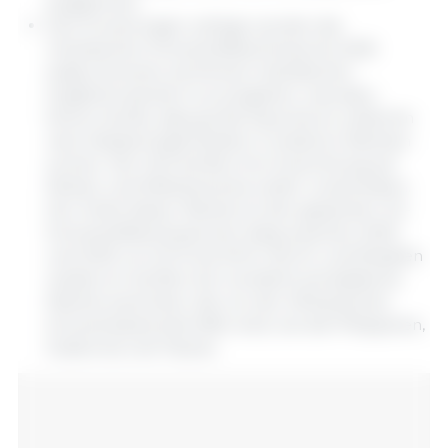
ausgleichen.
Den Erwartungen zufolge werden die
chinesischen Schweinefleischimporte 2026
aufgrund eines reichlichen inländischen
Angebots deutlich zurückgehen, was dazu
führen dürfte, dass große Exporteure weiterhin
nach Absatzmöglichkeiten in anderen Märkten
suchen. Die USA dürften ihre Ausrichtung auf
Mexiko und Mittelamerika weiter vorantreiben.
Der Anteil dieser Märkte an den gesamten US-
Schweinefleischexporten stieg zwischen 2020
und 2025 von 25 % auf 46 %. Die EU und Brasilien
wiederum dürften sich verstärkt auf asiatische
Märkte ausrichten, die von der Afrikanischen
Schweinepest betroffen sind, wie die Philippinen,
Südkorea und Taiwan.