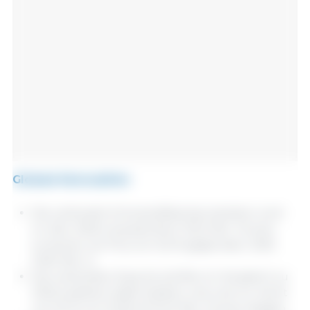
Globale Kennzahlen
Die weltweite Schweinefleischproduktion wird
im Jahr 2026 voraussichtlich 120,2 Mio. Tonnen
erreichen, ein Plus von 0,6 % gegenüber 2025
(119,5 Mio. t).
Die weltweiten Exporte dürften im Vergleich zu
2025 praktisch stabil bleiben und und nur leicht
um 0,5 % von 10,36 auf 10,41 Mio. Tonnen steigen.