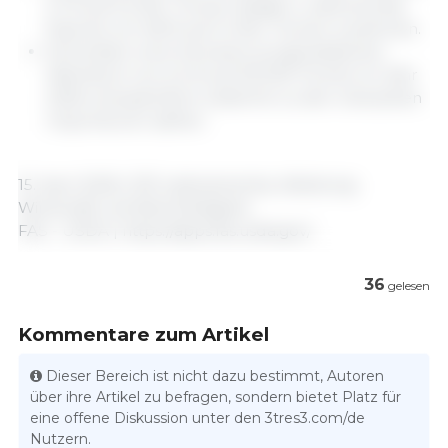
2,1 % auf 2,2 Mio. Tonnen steigern, während die
Exporte um 3,8 % auf 1,4 Mio. Tonnen zunehmen.
Kolumbien wird mit einem prognostizierten
Wachstum von 2,4 % auf 210.000 Tonnen im Jahr
2026 voraussichtlich weiterhin zu den relevanten
Importeuren zählen.
15. April 2026 | 333 Lateinamerika, Abteilung
Wirtschaft und Nachhaltigkeit.
FAS - USDA | https://apps.fas.usda.gov/
36
gelesen
Kommentare zum Artikel
Dieser Bereich ist nicht dazu bestimmt, Autoren
über ihre Artikel zu befragen, sondern bietet Platz für
eine offene Diskussion unter den 3tres3.com/de
Nutzern.