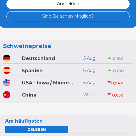
Anmelden
Sind Sie schon Mitglied?
Schweinepreise
Deutschland
5 Aug
0,100
Spanien
6 Aug
0,010
USA - Iowa / Minnesota
5 Aug
0,940
China
22 Jul
0,050
Am häufigsten
GELESEN