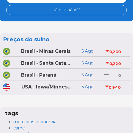
Já é usuário?
Preços do suíno
Brasil - Minas Gerais
6 Ago
0,200
Brasil - Santa Catarina
6 Ago
0,220
Brasil - Paraná
6 Ago
0
USA - Iowa/Minnesota
5 Ago
0,940
tags
mercados-economia
carne