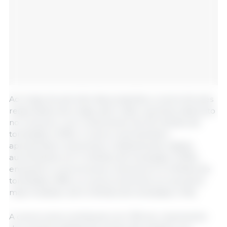
Ao longo do período das projeções, a carne de aves
responderá, de longe, pelo maior aumento absoluto
no consumo, com crescimento de 29 milhões de
toneladas (+20%). A carne ovina também
apresentará crescimento relativamente rápido,
aumentando em 3 milhões de toneladas (+20%),
enquanto a carne bovina crescerá em 6 milhões de
toneladas (+8%) e a carne suína terá um aumento
mais modesto, de 6 milhões de toneladas (+4%).
A carne suína contribuirá com 13% do crescimento