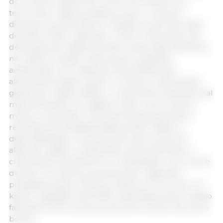
do consumo global de carnes. No entanto, em
termos per capita, projeta-se que o consumo
diminua cerca de 4% em relação ao período-base
de 2023 a 2025, refletindo o lento crescimento da
demanda nas regiões de alta renda, especialmente
na União Europeia, onde as preocupações
ambientais e as mudanças nas preferências
alimentares pesam sobre o consumo. Essa queda
global per capita reflete o crescimento populacional
mais acelerado em regiões onde a carne suína é
menos consumida. Surtos de doenças animais e
restrições de biosseguridade podem afetar a
disponibilidade e os preços da carne suína em
algumas regiões, moderando potencialmente o
crescimento da oferta em comparação com a carne
de aves. Os maiores aumentos per capita são
projetados para a América Latina, em torno de +1,2
kg per capita/ano até 2035, sustentados pela relação
favorável entre os preços da carne suína e da carne
bovina.