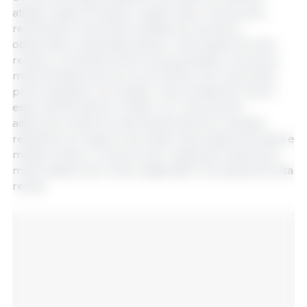
atingir quase 30 kg per capita. Esse crescimento
representa menos da metade do aumento
observado na década anterior. Nos países de alta
renda, o envelhecimento da população, os preços
mais elevados da carne vermelha e as crescentes
preocupações com saúde, meio ambiente e bem-
estar animal devem limitar um crescimento
adicional, embora a demanda tenha se mantido
resiliente em alguns mercados. Nos países de baixa e
média renda, o consumo per capita permanecerá
muito abaixo dos níveis registrados nos países de alta
renda.