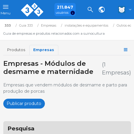
211.847
usuários
Menu
333
Guia 333
Empresas
instalações e equipamentos
Outros equ
Guia de empresas e produtos relacionados com a suinocultura
Produtos
Empresas
Empresas - Módulos de
(1
desmame e maternidade
Empresas)
Empresas que vendem módulos de desmame e parto para
produção de porcas
Publicar produto
Pesquisa