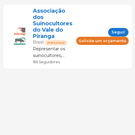
Associação
dos
Suinocultores
do Vale do
Seguir
Piranga
Solicite um orçamento
Brasil
Profissional
Representar os
suinocultores,
defendendo os
166 Seguidores
interesses comuns,
provendo soluções
e difundindo
informações, para
fortalecer a união
da classe.