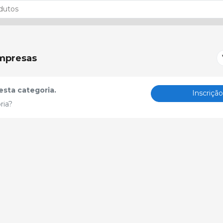
mpresas
sta categoria.
Inscriçã
ria?