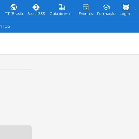
PT (Brasil)
Social 333
Guia de empresas
Eventos
Formação
Login
ENTOS