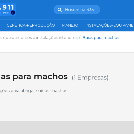
.911
Buscar na 333
 reais
GENÉTICA-REPRODUÇÃO
MANEJO
INSTALAÇÕES-EQUIPAM
s equipamentos e instalações interiores
Baias para machos
ias para machos
(1 Empresas)
ões para abrigar suínos machos