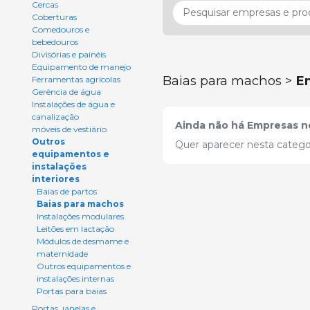
Cercas
Coberturas
Comedouros e
bebedouros
Divisórias e painéis
Equipamento de manejo
Baias para machos >
E
Ferramentas agrícolas
Gerência de água
Instalações de água e
canalização
Ainda não há Empresas ne
móveis de vestiário
Outros
Quer aparecer nesta catego
equipamentos e
instalações
interiores
Baias de partos
Baias para machos
Instalações modulares
Leitões em lactação
Módulos de desmame e
maternidade
Outros equipamentos e
instalações internas
Portas para baias
Portas, janelas e