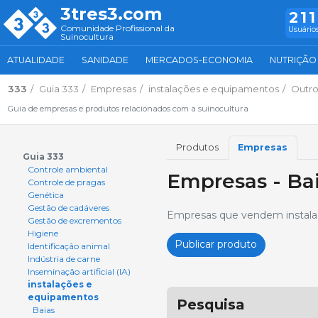
3tres3.com
211
Comunidade Profissional da
Usuários
Suinocultura
ATUALIDADE
SANIDADE
MERCADOS-ECONOMIA
NUTRIÇÃO
333
Guia 333
Empresas
instalações e equipamentos
Outro
Guia de empresas e produtos relacionados com a suinocultura
Produtos
Empresas
Guia 333
Controle ambiental
Empresas - Ba
Controle de pragas
Genética
Gestão de cadáveres
Empresas que vendem instalaç
Gestão de excrementos
Higiene
Publicar produto
Identificação animal
Indústria de carne
Inseminação artificial (IA)
instalações e
equipamentos
Pesquisa
Baias