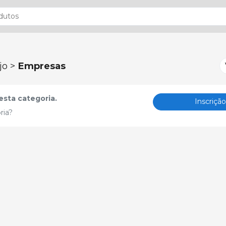
jo >
Empresas
sta categoria.
Inscriçã
ria?