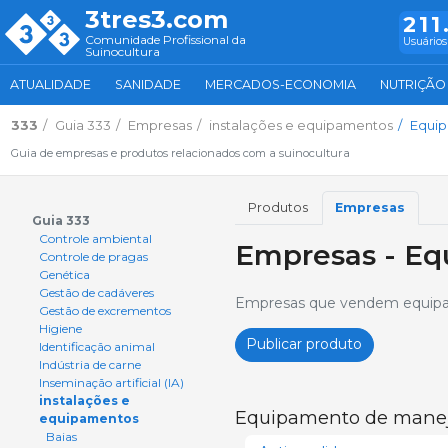
3tres3.com
211
Comunidade Profissional da
Usuários
Suinocultura
ATUALIDADE
SANIDADE
MERCADOS-ECONOMIA
NUTRIÇÃO
333
Guia 333
Empresas
instalações e equipamentos
Equi
Guia de empresas e produtos relacionados com a suinocultura
Produtos
Empresas
Guia 333
Controle ambiental
Empresas - E
Controle de pragas
Genética
Gestão de cadáveres
Empresas que vendem equipa
Gestão de excrementos
Higiene
Publicar produto
Identificação animal
Indústria de carne
Inseminação artificial (IA)
instalações e
Equipamento de mane
equipamentos
Baias