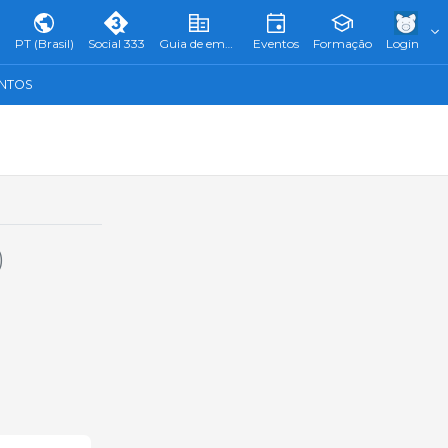
PT (Brasil)
Social 333
Guia de empresas
Eventos
Formação
Login
ENTOS
)