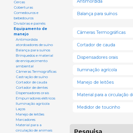
Antimordida
Cercas
Coberturas
Comedouros e
Balança para suínos
bebedouros
Divisórias e painéis
Equipamento de
Câmeras Termográficas
manejo
Antimordida
Cortador de cauda
atordoadores de suíno
Balança para suínos
Brinquedos e material
Dispensadores orais
de enriquecimento
ambiental
Iluminação agrícola
Câmeras Termográficas
Castração de suíno
Manejo de leitões
Cortador de cauda
Cortador de dentes
Dispensadores orais
Material para a circulação 
Empurradores elétricos
Iluminação agrícola
Medidor de toucinho
Laços
Manejo de leitões
Marcadores
Material para a
Pesquisa
circulação de animais