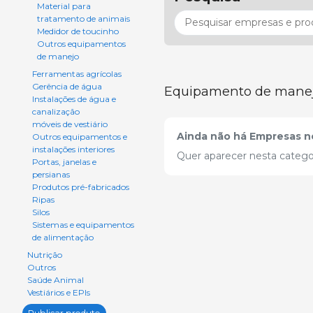
Material para
tratamento de animais
Medidor de toucinho
Outros equipamentos
de manejo
Ferramentas agrícolas
Gerência de água
Equipamento de mane
Instalações de água e
canalização
móveis de vestiário
Ainda não há Empresas ne
Outros equipamentos e
instalações interiores
Quer aparecer nesta catego
Portas, janelas e
persianas
Produtos pré-fabricados
Ripas
Silos
Sistemas e equipamentos
de alimentação
Nutrição
Outros
Saúde Animal
Vestiários e EPIs