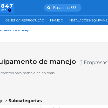
.847
Buscar na 333
 reais
GENÉTICA-REPRODUÇÃO
MANEJO
INSTALAÇÕES-EQUIPAM
pamento de manejo
quipamento de manejo
(1 Empresas
mentos para manejo de animais
jo >
Subcategorias