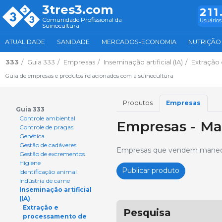
3tres3.com
211
Comunidade Profissional da
Usuários
Suinocultura
ATUALIDADE
SANIDADE
MERCADOS-ECONOMIA
NUTRIÇÃO
333
Guia 333
Empresas
Inseminação artificial (IA)
Extração
Guia de empresas e produtos relacionados com a suinocultura
Produtos
Empresas
Guia 333
Controle ambiental
Empresas - Ma
Controle de pragas
Genética
Gestão de cadáveres
Empresas que vendem maneq
Gestão de excrementos
Higiene
Publicar produto
Identificação animal
Indústria de carne
Inseminação artificial
(IA)
Extração e
Pesquisa
processamento de