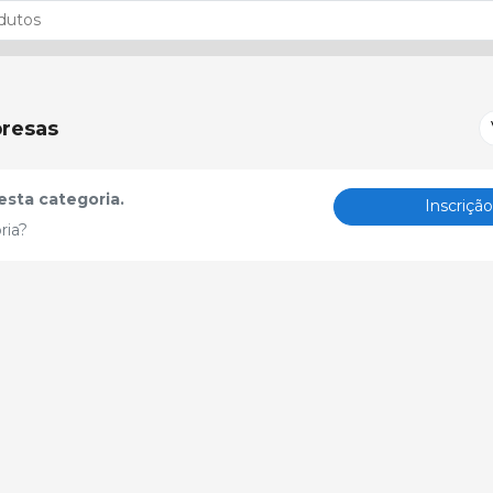
resas
sta categoria.
Inscriçã
ria?