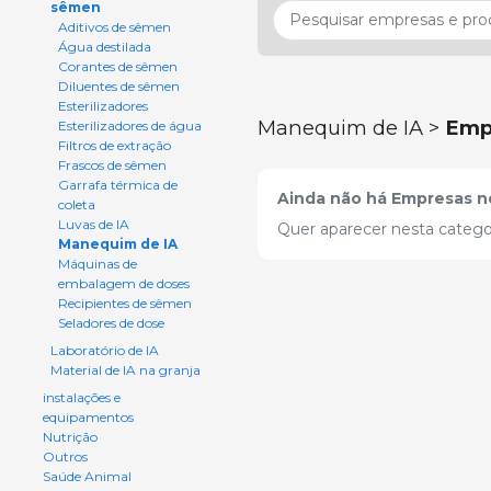
sêmen
Aditivos de sêmen
Água destilada
Corantes de sêmen
Diluentes de sêmen
Esterilizadores
Manequim de IA >
Emp
Esterilizadores de água
Filtros de extração
Frascos de sêmen
Garrafa térmica de
Ainda não há Empresas ne
coleta
Luvas de IA
Quer aparecer nesta catego
Manequim de IA
Máquinas de
embalagem de doses
Recipientes de sêmen
Seladores de dose
Laboratório de IA
Material de IA na granja
instalações e
equipamentos
Nutrição
Outros
Saúde Animal