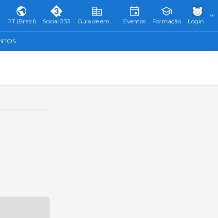
PT (Brasil)
Social 333
Guia de empresas
Eventos
Formação
Login
ENTOS