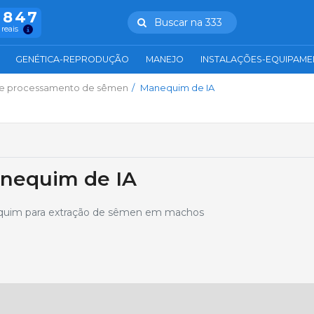
.847
Buscar na 333
 reais
GENÉTICA-REPRODUÇÃO
MANEJO
INSTALAÇÕES-EQUIPAM
 e processamento de sêmen
Manequim de IA
nequim de IA
uim para extração de sêmen em machos