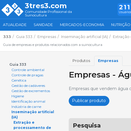
3tres3.com
211
Comunidade Profissional da
Usuários
Suinocultura
ATUALIDADE
SANIDADE
MERCADOS-ECONOMIA
NUTRIÇÃO
333
Guia 333
Empresas
Inseminação artificial (IA)
Extração
Guia de empresas e produtos relacionados com a suinocultura
Produtos
Empresas
Guia 333
Controle ambiental
Empresas - Ág
Controle de pragas
Genética
Gestão de cadáveres
Empresas que vendem água des
Gestão de excrementos
Higiene
Publicar produto
Identificação animal
Indústria de carne
Inseminação artificial
(IA)
Extração e
Pesquisa
processamento de