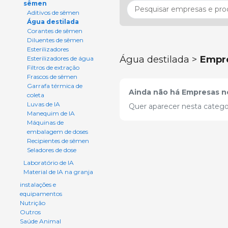
sêmen
Aditivos de sêmen
Água destilada
Corantes de sêmen
Diluentes de sêmen
Esterilizadores
Água destilada >
Empr
Esterilizadores de água
Filtros de extração
Frascos de sêmen
Garrafa térmica de
Ainda não há Empresas ne
coleta
Luvas de IA
Quer aparecer nesta catego
Manequim de IA
Máquinas de
embalagem de doses
Recipientes de sêmen
Seladores de dose
Laboratório de IA
Material de IA na granja
instalações e
equipamentos
Nutrição
Outros
Saúde Animal