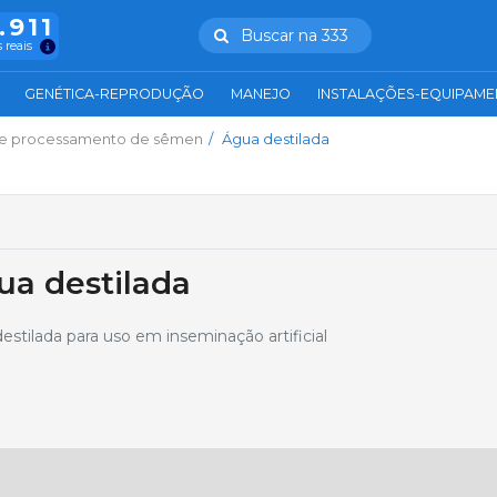
.911
Buscar na 333
 reais
GENÉTICA-REPRODUÇÃO
MANEJO
INSTALAÇÕES-EQUIPAM
 e processamento de sêmen
Água destilada
ua destilada
tilada para uso em inseminação artificial