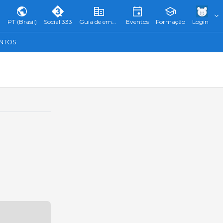
PT (Brasil)
Social 333
Guia de empresas
Eventos
Formação
Login
ENTOS