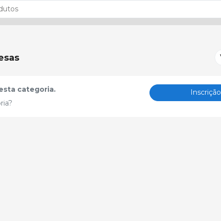
esas
sta categoria.
Inscriçã
ria?