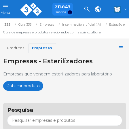
211.847
usuários
Menu
333
Guia 333
Empresas
Inseminação artificial (IA)
Extração e 
Guia de empresas e produtos relacionados com a suinocultura
Produtos
Empresas
Empresas - Esterilizadores
Empresas que vendem esterilizadores para laboratório
Publicar produto
Pesquisa