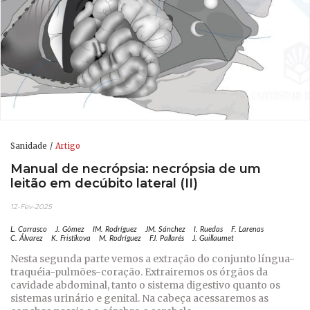
Sanidade
Artigo
Manual de necrópsia: necrópsia de um
leitão em decúbito lateral (II)
12-Fev-2025
L. Carrasco
J. Gómez
IM. Rodríguez
JM. Sánchez
I. Ruedas
F. Larenas
C. Álvarez
K. Fristikova
M. Rodríguez
FJ. Pallarés
J. Guillaumet
Nesta segunda parte vemos a extração do conjunto língua-
traquéia-pulmões-coração. Extrairemos os órgãos da
cavidade abdominal, tanto o sistema digestivo quanto os
sistemas urinário e genital. Na cabeça acessaremos as