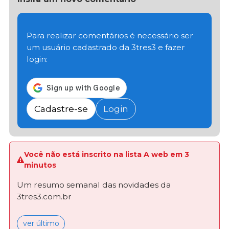
Para realizar comentários é necessário ser
um usuário cadastrado da 3tres3 e fazer
login:
Cadastre-se
Login
Você não está inscrito na lista A web em 3
minutos
Um resumo semanal das novidades da
3tres3.com.br
ver último