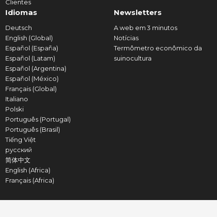
Clientes
Idiomas
Newsletters
Deutsch
A web em 3 minutos
English (Global)
Notícias
Español (España)
Termômetro econômico da
Español (Latam)
suinocultura
Español (Argentina)
Español (México)
Français (Global)
Italiano
Polski
Português (Portugal)
Português (Brasil)
Tiếng Việt
русский
简体中文
English (Africa)
Français (Africa)