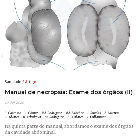
Sanidade
Artigo
Manual de necrópsia: Exame dos órgãos (II)
07-Jul-2025
L. Carrasco
J. Gómez
IM. Rodríguez
JM. Sánchez
I. Ruedas
F. Larenas
C. Álvarez
K. Fristikova
M. Rodríguez
FJ. Pallarés
J. Guillaumet
Na quinta parte do manual, abordamos o exame dos órgãos
da cavidade abdominal.