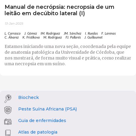
Manual de necrópsia: necropsia de um
leitão em decúbito lateral (I)
13-Jan-2025
L. Carrasco
J. Gómez
IM. Rodríguez
JM. Sánchez
I. Ruedas
F. Larenas
C. Álvarez
K. Fristikova
M. Rodríguez
FJ. Pallarés
J. Guillaumet
Estamos iniciando uma nova seção, coordenada pela equipe
de anatomia patológica da Universidade de Córdoba, que
nos mostrará, de forma muito visual e prática, como realizar
uma necropsia em um suíno.
Biocheck
Peste Suína Africana (PSA)
Guia de enfermidades
Atlas de patologia