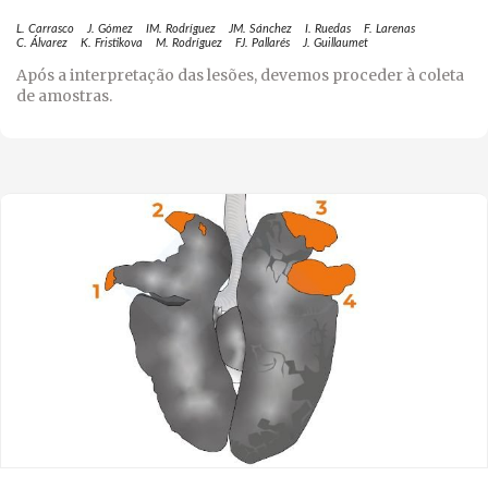
L. Carrasco
J. Gómez
IM. Rodríguez
JM. Sánchez
I. Ruedas
F. Larenas
C. Álvarez
K. Fristikova
M. Rodríguez
FJ. Pallarés
J. Guillaumet
Após a interpretação das lesões, devemos proceder à coleta
de amostras.