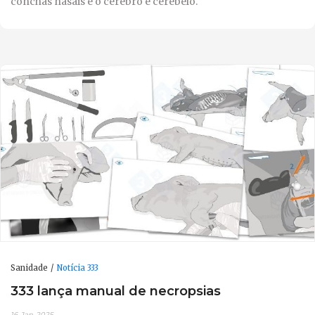
conchas nasais e o cérebro e cerebelo.
Sanidade
Notícia 333
333 lança manual de necropsias
16-Jan-2025