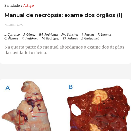
Sanidade
Artigo
Manual de necrópsia: exame dos órgãos (I)
14-Abr-2025
L. Carrasco
J. Gómez
IM. Rodríguez
JM. Sánchez
I. Ruedas
F. Larenas
C. Álvarez
K. Fristikova
M. Rodríguez
FJ. Pallarés
J. Guillaumet
Na quarta parte do manual abordamos o exame dos órgãos
da cavidade torácica.