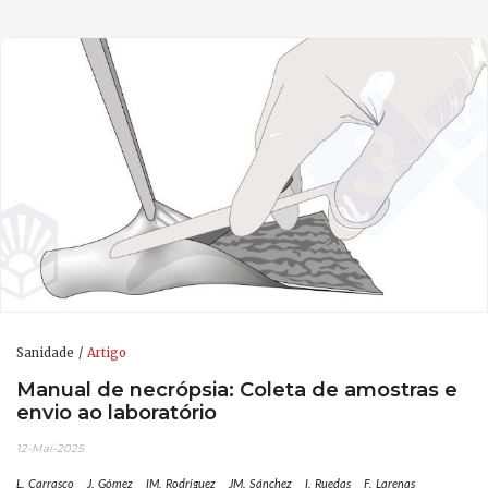
Sanidade
Artigo
Manual de necrópsia: Coleta de amostras e
envio ao laboratório
12-Mai-2025
L. Carrasco
J. Gómez
IM. Rodríguez
JM. Sánchez
I. Ruedas
F. Larenas