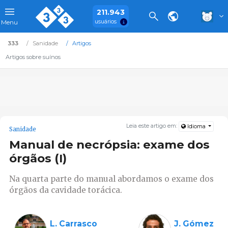
211.943
usuários
Menu
333
Sanidade
Artigos
Artigos sobre suínos
Leia este artigo em:
Idioma
Sanidade
Manual de necrópsia: exame dos
órgãos (I)
Na quarta parte do manual abordamos o exame dos
órgãos da cavidade torácica.
L. Carrasco
J. Gómez