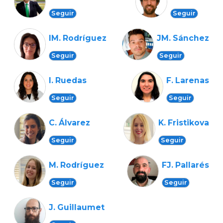
Seguir
Seguir
IM. Rodríguez
JM. Sánchez
Seguir
Seguir
I. Ruedas
F. Larenas
Seguir
Seguir
C. Álvarez
K. Fristikova
Seguir
Seguir
M. Rodríguez
FJ. Pallarés
Seguir
Seguir
J. Guillaumet