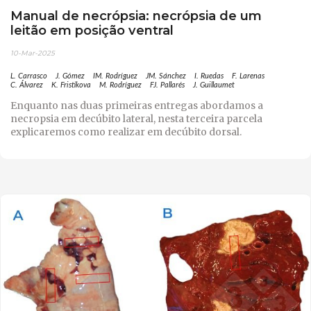
Manual de necrópsia: necrópsia de um
leitão em posição ventral
10-Mar-2025
L. Carrasco
J. Gómez
IM. Rodríguez
JM. Sánchez
I. Ruedas
F. Larenas
C. Álvarez
K. Fristikova
M. Rodríguez
FJ. Pallarés
J. Guillaumet
Enquanto nas duas primeiras entregas abordamos a
necropsia em decúbito lateral, nesta terceira parcela
explicaremos como realizar em decúbito dorsal.