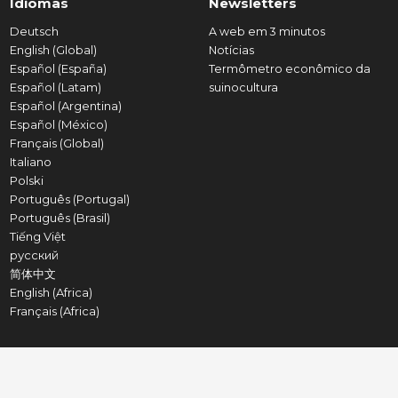
Idiomas
Newsletters
Deutsch
A web em 3 minutos
English (Global)
Notícias
Español (España)
Termômetro econômico da
Español (Latam)
suinocultura
Español (Argentina)
Español (México)
Français (Global)
Italiano
Polski
Português (Portugal)
Português (Brasil)
Tiếng Việt
русский
简体中文
English (Africa)
Français (Africa)