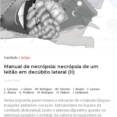
Sanidade
Artigo
Manual de necrópsia: necrópsia de um
leitão em decúbito lateral (II)
12-Fev-2025
L. Carrasco
J. Gómez
IM. Rodríguez
JM. Sánchez
I. Ruedas
F. Larenas
C. Álvarez
K. Fristikova
M. Rodríguez
FJ. Pallarés
J. Guillaumet
Nesta segunda parte vemos a extração do conjunto língua-
traquéia-pulmões-coração. Extrairemos os órgãos da
cavidade abdominal, tanto o sistema digestivo quanto os
sistemas urinário e genital. Na cabeça acessaremos as