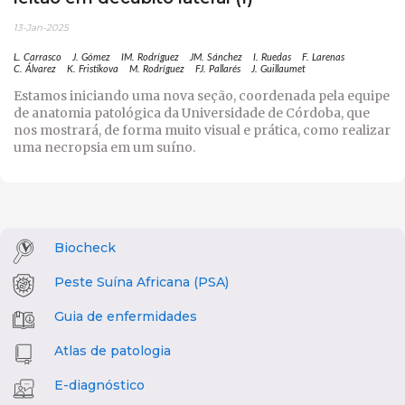
13-Jan-2025
L. Carrasco
J. Gómez
IM. Rodríguez
JM. Sánchez
I. Ruedas
F. Larenas
C. Álvarez
K. Fristikova
M. Rodríguez
FJ. Pallarés
J. Guillaumet
Estamos iniciando uma nova seção, coordenada pela equipe
de anatomia patológica da Universidade de Córdoba, que
nos mostrará, de forma muito visual e prática, como realizar
uma necropsia em um suíno.
Biocheck
Peste Suína Africana (PSA)
Guia de enfermidades
Atlas de patologia
E-diagnóstico