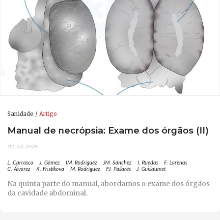
Sanidade
Artigo
Manual de necrópsia: Exame dos órgãos (II)
07-Jul-2025
L. Carrasco
J. Gómez
IM. Rodríguez
JM. Sánchez
I. Ruedas
F. Larenas
C. Álvarez
K. Fristikova
M. Rodríguez
FJ. Pallarés
J. Guillaumet
Na quinta parte do manual, abordamos o exame dos órgãos
da cavidade abdominal.