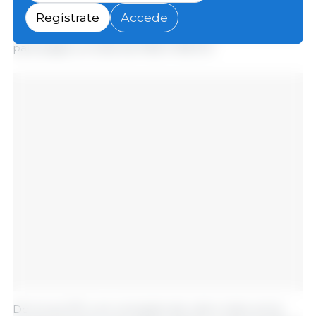
total se han desembolsado PAB 3 508 530 entre el
Regístrate
Accede
2023 y 2024. Actualmente se encuentran en trámite
para pagos un total de PAB 3 918 513.
De la Ley 107, y en concepto de rubro maíz, se ha