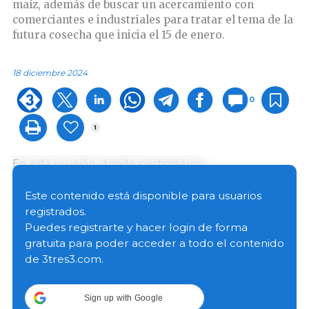
maíz, además de buscar un acercamiento con
comerciantes e industriales para tratar el tema de la
futura cosecha que inicia el 15 de enero.
18 diciembre 2024
0
1
En esta reunión, donde participaron
representaciones de gremios de productores de
maíz de Los Santos se habló además de continuar
Este contenido está disponible para usuarios
agilizando los pagos del Programa de Compensación
registrados.
de Precios y la Ley de Granos 107.
Puedes registrarte y hacer login de forma
gratuita para poder acceder a todo el contenido
de 3tres3.com.
Sobre pagos por el Programa de Compensación de
Precios, la directora de Incentivos y Fideicomiso del
MIDA, Catalina Garrido dijo que esta administración
Sign up with Google
recibió una deuda total de PAB 4 340 850. De ese