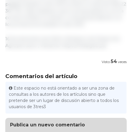
pagado desde el año 2013 al 2023 un total de PAB 22
361 745.
Cabe destacar que el actual gobierno se ha
comprometido en sanear un deuda pendiente con
los productores desde el año 2013.
16 de diciembre de 2024 | Ministerio de Desarrollo
Agropecuario | Panamá. https://mida.gob.pa/
54
Visto
veces
Comentarios del artículo
Este espacio no está orientado a ser una zona de
consultas a los autores de los artículos sino que
pretende ser un lugar de discusión abierto a todos los
usuarios de 3tres3
Publica un nuevo comentario