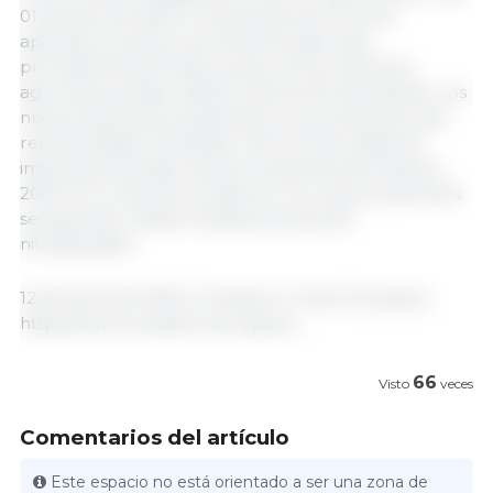
01 de julio de 2025, los aranceles de la UE se
aplicarán a todos los productos agrícolas
procedentes de Rusia, ya que otros productos
agrícolas ya están sujetos a derechos de aduana. Los
nuevos aranceles se aplicarán a los productos que
representaban alrededor del 15 % de todas las
importaciones agrícolas procedentes de Rusia en
2023. En el caso de los abonos, los nuevos aranceles
se aplicarán a determinados productos
nitrogenados.
12 de junio de 2025 | Consilium | Unión Europea |
https://www.consilium.europa.eu
66
Visto
veces
Comentarios del artículo
Este espacio no está orientado a ser una zona de