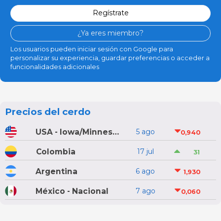
Regístrate
¿Ya eres miembro?
Los usuarios pueden iniciar sesión con Google para
personalizar su experiencia, guardar preferencias o acceder a
funcionalidades adicionales
Precios del cerdo
USA - Iowa/Minnesota
5 ago
0,940
Colombia
17 jul
31
Argentina
6 ago
1,930
México - Nacional
7 ago
0,060