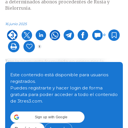
a determinados abonos procedentes de Rusia y
Bielorrusia.
16 junio 2025
0
1
Tras la propuesta formulada en enero por la
Comisión Europea y el respaldo del Parlamento
Europeo el pasado mes de mayo, finalmente el
Este contenido está disponible para usuarios
Consejo adoptó un Reglamento que impone nuevos
registrados.
aranceles a los productos agrícolas y a
Puedes registrarte y hacer login de forma
determinados abonos procedentes de Rusia y
gratuita para poder acceder a todo el contenido
Bielorrusia que aún no estaban sujetos a derechos
de 3tres3.com.
de aduana adicionales.
Sign up with Google
El objetivo es reducir la dependencia de la UE de
esas importaciones, así como reducir los ingresos