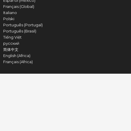
Español (México)
Français (Global)
Italiano
Polski
Português (Portugal)
Português (Brasil)
Tiếng Việt
русский
简体中文
English (Africa)
Français (Africa)