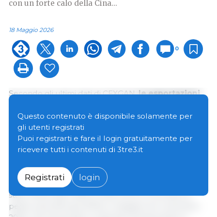
con un forte calo della Cina...
18 Maggio 2026
0
Secondo gli ultimi dati di CEXGAN,
le esportazioni
spagnole di carne suina verso paesi terzi sono
diminuite del 14% su base annua nel primo
Questo contenuto è disponibile solamente per
trimestre del 2026
. Tra gennaio e marzo, le
gli utenti registrati
spedizioni totali hanno raggiunto le 337.059
Puoi registrarti e fare il login gratuitamente per
tonnellate, rispetto alle 392.091 tonnellate esportate
ricevere tutti i contenuti di 3tre3.it
nello stesso periodo del 2025.
Registrati
login
L'andamento delle esportazioni all'inizio del 2026 è
stato influenzato dalla conferma di un focolaio di
peste suina africana (PSA) in Spagna nel novembre