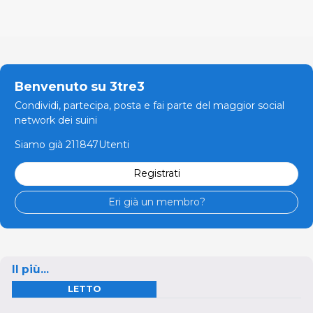
Benvenuto su 3tre3
Condividi, partecipa, posta e fai parte del maggior social
network dei suini
Siamo già 211847Utenti
Registrati
Eri già un membro?
Il più...
LETTO