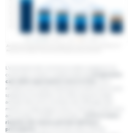
Andamento delle esportazioni spagnole di carne suina verso paesi terzi
nel primo trimestre. Fonte: 333 sulla base di dati di CEXGAN.
L'evoluzione del commercio estero spagnolo ha
continuato a essere caratterizzata dal
progressivo
calo delle esportazioni verso la Cina
, che è
rimasta la principale destinazione della carne suina
spagnola nonostante una netta riduzione degli
acquisti. Nel primo trimestre del 2026 (gennaio-
marzo), le esportazioni verso il mercato cinese sono
ammontate a 119.687 tonnellate, il
21,3% in meno
rispetto allo stesso periodo dell'anno
precedente
e ben al di sotto delle 479.533