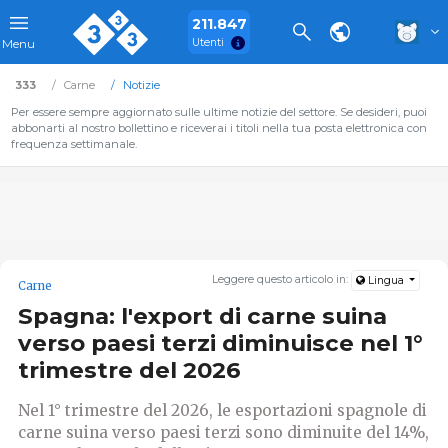
211.847
Utenti
Menu
333
Carne
Notizie
Per essere sempre aggiornato sulle ultime notizie del settore. Se desideri, puoi
abbonarti al nostro bollettino e riceverai i titoli nella tua posta elettronica con
frequenza settimanale.
Leggere questo articolo in:
Lingua
Carne
Spagna: l'export di carne suina
verso paesi terzi diminuisce nel 1°
trimestre del 2026
Nel 1° trimestre del 2026, le esportazioni spagnole di
carne suina verso paesi terzi sono diminuite del 14%,