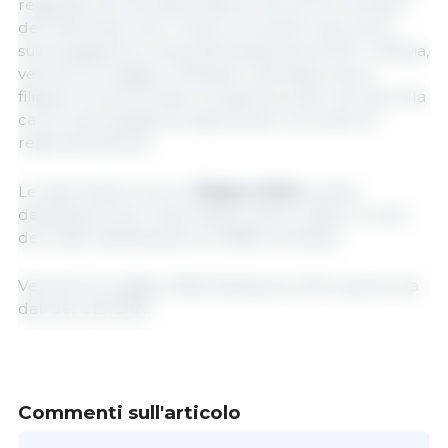
registrato alcuna esportazione nel primo trimestre
del 2026 dopo aver chiuso le frontiere alla carne
suina spagnola a causa dell'epidemia di PSA. Tuttavia,
venerdì 15 maggio, il Ministero dell'Agricoltura
filippino ha annunciato la riapertura del mercato alla
carne suina spagnola, applicando il principio di
regionalizzazione.
Le esportazioni verso il
Regno Unito
, quinta
destinazione per importanza, hanno subito un calo
del 15,6%, attestandosi a 15.968 tonnellate.
Venerdì 15 maggio 2026/ Redazione 333 a partire da
dati del CEXGAN.
Commenti sull'articolo