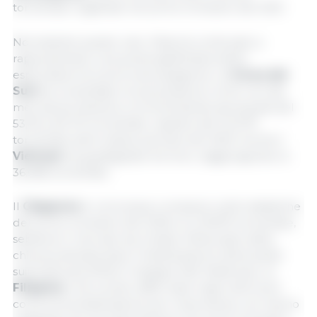
tonnellate registrate nel primo trimestre del 2021.
Nonostante questo calo, l'Asia ha continuato a
rappresentare una quota significativa delle
esportazioni di carne suina spagnola. La
Corea del
Sud
ha consolidato la sua posizione come uno dei
mercati più dinamici, incrementando gli acquisti del
53,1% a 64.741 tonnellate, rispetto alle 42.279
tonnellate dello stesso periodo del 2025. Anche il
Vietnam
ha guadagnato terreno, raggiungendo le
36.086 tonnellate.
Il
Giappone
è comunque comparso nelle statistiche
del primo trimestre del 2026 con 20.875 tonnellate,
sebbene il mercato sia rimasto influenzato dalla
chiusura attuata dopo l'individuazione della peste
suina africana (PSA) in Spagna. Nel frattempo, le
Filippine
, che si erano affermate negli ultimi anni
come terza destinazione per importanza, non hanno