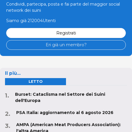
Condividi, partecipa, posta e fai parte del maggior social
network dei suini
Siamo già 212004Utenti
Registrati
Eri già un membro?
Il più...
LETTO
Burset: Cataclisma nel Settore dei Suini
dell'Europa
PSA Italia: aggiornamento al 6 agosto 2026
AMPA (American Meat Producers Association):
l'altra America