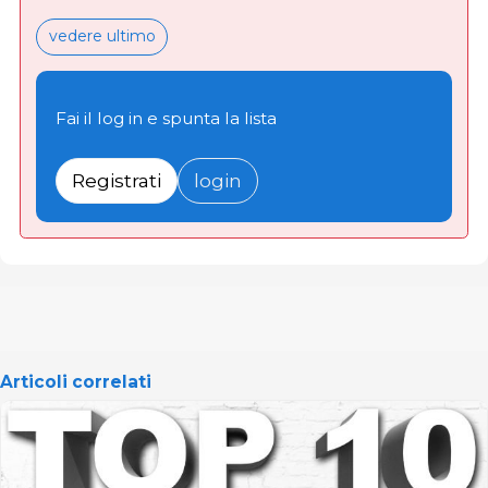
vedere ultimo
Fai il log in e spunta la lista
Registrati
login
Articoli correlati