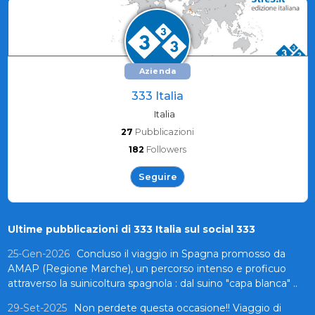
Azienda
333 Italia
Italia
27
Pubblicazioni
182
Followers
Seguire
Ultime pubblicazioni di 333 Italia sul social 333
25-Gen-2026
Concluso il viaggio in Spagna promosso da
AMAP (Regione Marche), un percorso intenso e proficuo
attraverso la suinicoltura spagnola : dal suino "capa blanca" ..
29-Set-2025
Non perdete questa occasione!! Viaggio di