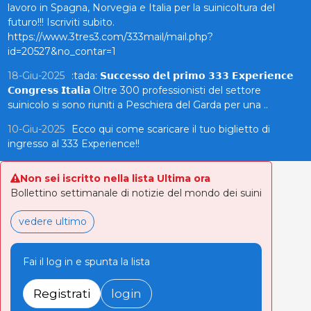
lavoro in Spagna, Norvegia e Italia per la suinicoltura del
futuro!!! Iscriviti subito.
https://www.3tres3.com/333mail/mail.php?
id=20527&no_contar=1
18-Giu-2025
:tada: 𝗦𝘂𝗰𝗰𝗲𝘀𝘀𝗼 𝗱𝗲𝗹 𝗽𝗿𝗶𝗺𝗼 𝟯𝟯𝟯 𝗘𝘅𝗽𝗲𝗿𝗶𝗲𝗻𝗰𝗲
𝗖𝗼𝗻𝗴𝗿𝗲𝘀𝘀 𝗜𝘁𝗮𝗹𝗶𝗮 Oltre 300 professionisti del settore
suinicolo si sono riuniti a Peschiera del Garda per una ..
10-Giu-2025
Ecco qui come scaricare il tuo biglietto di
ingresso al 333 Experience!!
Non sei iscritto nella lista Ultima ora
Bollettino settimanale di notizie del mondo dei suini
vedere ultimo
Fai il log in e spunta la lista
Registrati
login