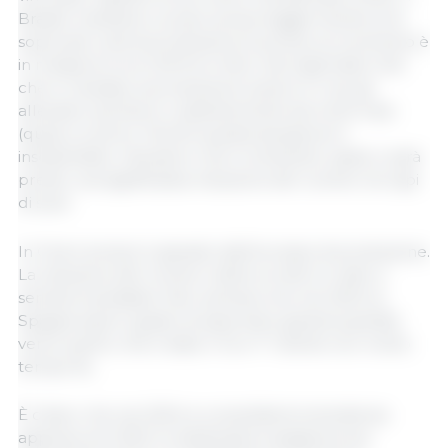
Brasile mantiene i propri prezzi leggermente al di
sopra dei costi di produzione (il prezzo al momento è
in media di circa 1,20 € al chilo). Sia negli Stati Uniti
che in Canada, la produzione suina è in crisi: gli
allevatori perdono costantemente da molti mesi
(quasi un anno). Poiché questa situazione è
insostenibile, riteniamo che in entrambi i paesi ci sarà
presto una significativa riduzione del numero di capi
di suini.
In Cina il prezzo è gravato dall’eccesso di produzione.
La riduzione del numero delle scrofe è in atto e
sembra inevitabile. Non sembra che nel 2024 la
Spagna sarà in grado di esportare grandi quantità
verso quello che è stato il loro 1° cliente non molto
tempo fa...
È chiaro che nel 2024 si consoliderà la tendenza
apparsa nel 2023: le destinazioni spagnole più