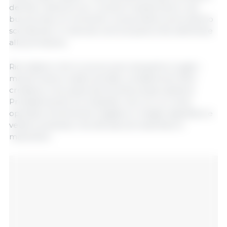
dell'Est: vedremo se i consumi manterranno una
buona linea. Al momento i prezzi della carne stanno
scendendo. E mancano ancora parecchie settimane
alla primavera...
Ricordiamo che lo scorso anno da aprile a luglio i
macelli hanno subito perdite considerevoli; Non
crediamo che qualcosa di simile possa ripetersi.
Probabilmente si è imparato che con un conto
operativo fortemente negativo è meglio aspettare e
vedere piuttosto che sforzarsi di macellare e
macellare...