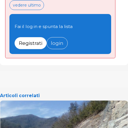
vedere ultimo
Fai il log in e spunta la lista
Registrati
login
Articoli correlati