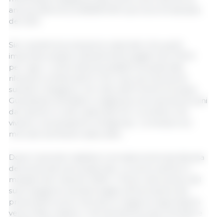
ancora inferiore) ai 58.600.000 suini (record attuale)
del 2021.
Sia i suinetti di produzione nazionale che quelli
importati vengono attualmente pagati oltre 100 €
per capo. L'unica lettura possibile di questi dati
rilevanti e schiaccianti è che vi sia una carenza di
suinetti in Spagna e nel resto dell'Unione Europea.
Guardando all’estate si registrerà una carenza di suini
da macello in tutti i paesi dell’UE. La verità è che
viviamo una situazione vertiginosa... Le tensioni sul
mercato sembrano assicurate....
Dopo il periodo natalizio è arrivata la temuta discesa
dei prezzi dei suini di gennaio. La carne vacilla e il
margine del macello soffre. Il futuro del prezzo del
suino spagnolo sembra legato all'evoluzione dei
prezzi della carne. Escluse le massicce esportazioni
verso l'Asia, restano i mercati dell'Europa Centrale e