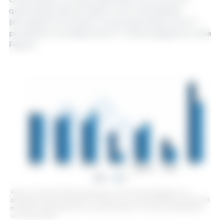
quelli attuali dei principali concorrenti globali
(includiamo la Cina per la sua importanza come 1°
produttore mondiale ed ex 1° cliente spagnolo) nella
Figura 1.
Figura 1. Confronto del prezzo del suino nel mercato spagnolo e nei
principali mercati concorrenti in €/kg vivo tra la prima settimana del 2023
e del 2024. Fonte: 3tres3. Per i prezzi originale in carcassa si presuppone
una resa del 76%.