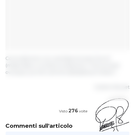
Concluderemo con una frase di Lewis Carroll
(matematico e scrittore britannico): “Puoi arrivare
ovunque, purché cammini abbastanza lontano”...
Guillem Burset
276
Visto
volte
Commenti sull'articolo