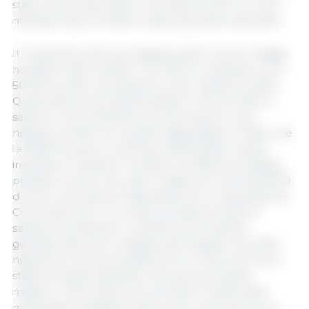
state molto importanti e l'eccesso di suini con ritiro
ritardato dopo le feste è stato pian piano assorbito.
Il censimento dei suini spagnoli dello scorso maggio
ha offerto dati rivelatori: nel 2023 si contavano circa
50.000 scrofe in produzione in più rispetto al 2022;
Questi dati da soli indicherebbero che nel 2024 ci
saranno circa 1.400.000 suini da macello in più
rispetto al 2023. Se a questo aggiungiamo il fatto che
la PRRS ha perso virulenza e gli allevatori hanno
imparato a “risanare” le stalle con efficaci profilassi,
possiamo intuire che, salvo catastrofi, circa 2.000.000
di suini in più saranno disponibili per la macellazione.
Comunque sia, e non importa quanti problemi
sanitari si presentino, ci sembra che la salute
generale dei suini in Spagna sarà migliore nel 2024
rispetto ai 2 anni precedenti: se non altro perché è
stata così grave (Rosalía) che solo può essere
migliore. Tutto indica che nel 2024 il totale delle
macellazioni spagnole sarà molto vicino (anche se