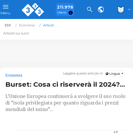
211.976
Utenti
Menu
333
Economia
Articoli
Articoli sui suini
Leggere questo articolo in:
Lingua
Economia
Burset: Cosa ci riserverà il 2024?...
L’Unione Europea continuerà a svolgere il suo ruolo
di “isola privilegiata per quanto riguarda i prezzi
mondiali del suino”...