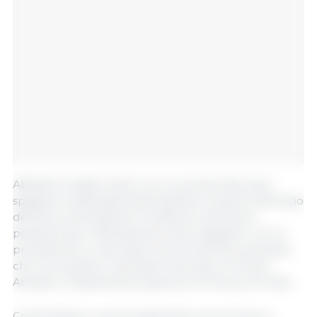
Abbiamo iniziato l'anno con un prezzo del suino
spagnolo sostanzialmente identico a quello dell'inizio
dell'anno precedente. Si tratta di una buona
posizione per l'allevamento suino spagnolo: non si
prevede alcun calo (salvo alcuni eventi eccezionali,
che non possono mai essere esclusi) e il Prezzo
Attuale è chiaramente superiore al Prezzo di Costo.
Confrontiamo i prezzi iniziali dello scorso anno e