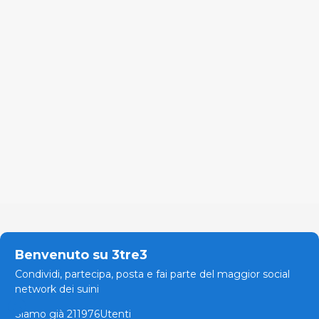
Benvenuto su 3tre3
Condividi, partecipa, posta e fai parte del maggior social
network dei suini
Siamo già 211976Utenti