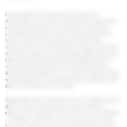
Come vediamo, le situazioni sono diverse e
diversificate. In Europa i prezzi dei suini restano ben
al di sopra dell’America; Germania e Paesi Bassi
continuano ad avere livelli di macellazione molto
bassi. In questo mese di gennaio è stato reso
pubblico che Vion Germany (il 2° gruppo di macelli
di suini del paese) ha venduto gran parte dei propri
asset industriali chiudendo alcuni stabilimenti: la
riconversione del settore dei macelli tedeschi è
diventata inevitabile. Per ora, il 2024 ci ha già portato
questa parziale e sorprendente ristrutturazione del
settore dei macelli in Germania.
Negli Stati Uniti il ​​prezzo del suino è crollato a causa
dell'eccesso di produzione (il prezzo attuale è
inferiore a 73 centesimi di € al chilo vivo: incredibile!).
Il Canada si comporta come una sorta di mercato
vincolato rispetto al suo vicino meridionale (USA). Il