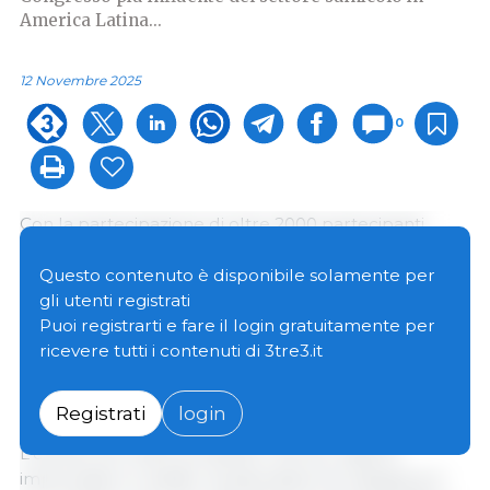
America Latina...
12 Novembre 2025
0
Con la partecipazione di oltre 2000 partecipanti
provenienti da 30 paesi e il supporto di oltre 90
aziende sponsor, il
333 Experience Congress LATAM
Questo contenuto è disponibile solamente per
2025
si è distinto per l'elevato livello tecnico e
gli utenti registrati
commerciale e per la capacità di collegare l'intera
Puoi registrarti e fare il login gratuitamente per
filiera del settore suinicolo latinoamericano,
ricevere tutti i contenuti di 3tre3.it
dimostrando il potenziale di sviluppo e la domanda
di conoscenza presenti nella nostra comunità.
Registrati
login
L'evento ha riunito produttori, tecnici, esperti,
imprenditori e leader di associazioni di categoria in