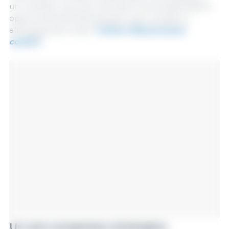
un contesto unico per discutere le principali sfide e
opportunità dell'allevamento suino moderno,
all'insegna del motto
"Unità e fiducia senza
confini"
.
Un pre-congresso strategico