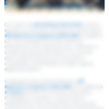
Con 3 giorni di
networking di alto livello
e intenso
scambio di conoscenze, innovazione e networking, il
333 Experience Congress LATAM 2025
ha ribadito il
suo ruolo di piattaforma di riferimento per
l'allevamento suino latinoamericano, mettendo in
contatto gli operatori del settore con concrete
opportunità di business e promuovendo la
competitività, la sostenibilità e la trasformazione
digitale del settore.
Vi aspettiamo alla prossima edizione, il
333
Experience Congress LATAM 2026
, che si effettuerà
in México
, dal 18 al 20 novembre, nella città di
Guadalajara e rinnoviamo i nostri più sinceri
ringraziamenti a tutti i partecipanti e alle aziende