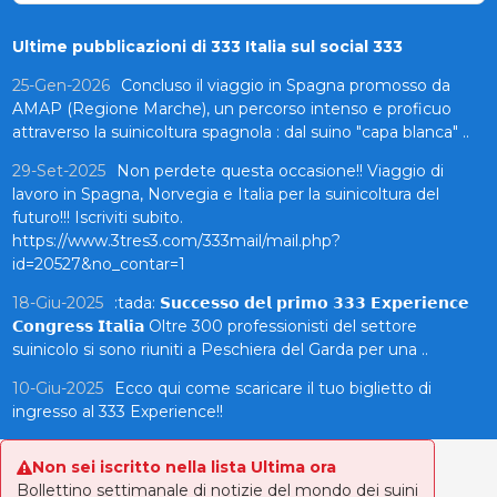
Ultime pubblicazioni di 333 Italia sul social 333
25-Gen-2026
Concluso il viaggio in Spagna promosso da
AMAP (Regione Marche), un percorso intenso e proficuo
attraverso la suinicoltura spagnola : dal suino "capa blanca" ..
29-Set-2025
Non perdete questa occasione!! Viaggio di
lavoro in Spagna, Norvegia e Italia per la suinicoltura del
futuro!!! Iscriviti subito.
https://www.3tres3.com/333mail/mail.php?
id=20527&no_contar=1
18-Giu-2025
:tada: 𝗦𝘂𝗰𝗰𝗲𝘀𝘀𝗼 𝗱𝗲𝗹 𝗽𝗿𝗶𝗺𝗼 𝟯𝟯𝟯 𝗘𝘅𝗽𝗲𝗿𝗶𝗲𝗻𝗰𝗲
𝗖𝗼𝗻𝗴𝗿𝗲𝘀𝘀 𝗜𝘁𝗮𝗹𝗶𝗮 Oltre 300 professionisti del settore
suinicolo si sono riuniti a Peschiera del Garda per una ..
10-Giu-2025
Ecco qui come scaricare il tuo biglietto di
ingresso al 333 Experience!!
Non sei iscritto nella lista Ultima ora
Bollettino settimanale di notizie del mondo dei suini