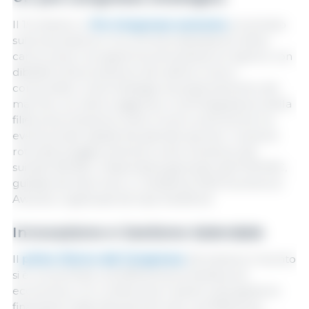
Il 15 ottobre, il
Pre-Congresso esclusivo
, incentrato
sulla lavorazione e la commercializzazione della
carne suina, il programma di business si è aperto con
dibattiti sulla proiezione del settore verso i
consumatori, sulle strategie di posizionamento del
marchio, sul valore aggiunto e sull'integrazione della
filiera di produzione suina. Si sono svolti anche tre
eventi privati ​​ospitati da aziende sponsor: la tavola
rotonda di aggiornamento sulla nutrizione dei
suinetti AB Neo, l'Assemblea generale dell'OIPORC,
guidata da Opormex, e i DanBred 2025 Excellence
Awards, organizzati da Cipa-DanBred.
Innovazione e Gestione Aziendale
Il
primo Giorno del Congresso
(16 ottobre) l'evento
si è concentrato sull'efficienza produttiva ed
economica, con conferenze e panel sulla gestione
finanziaria negli allevamenti suini, sull'efficienza