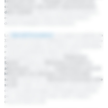
salute dei suini
" e "
Strategie nutrizionali che
contribuiscono alla salute e alla prevenzione
delle malattie
", insieme a workshop simultanei su
economia circolare, biosicurezza alimentare e
decisioni strategiche nella produzione.
La
"Sala dell'innovazione"
, uno spazio progettato da
333 per promuovere la diffusione e il riconoscimento
di soluzioni innovative che incidono sulla sostenibilità
e sulla produttività del settore, ha visto la
partecipazione di 4 innovazioni: "
Bodycheck
System
" di Rotecna, "
Biometano prodotto in
allevamento
" di Novatio, "
Combinazione unica di
MCFA attivi che stimolano l'immunità delle
scrofe
" di Amerivet e "
Nutrizione funzionale nelle
scrofe
" di Jefo, con l'innovazione vincitrice Rotecna,
con il suo sistema basato sull'intelligenza artificiale
per il rilevamento automatico delle condizioni
corporee delle scrofe.