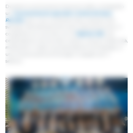
Durante la cerimonia di chiusura è stato consegnato
un
riconoscimento speciale a Carlos Enrique
Rendón
, per il suo contributo alla crescita e allo
sviluppo dell'allevamento suino latinoamericano. Il
congresso si è concluso con la
PigFest 333
, una
celebrazione che ha unito musica, cultura e fraternità,
mettendo in risalto la presentazione di Ensálsate, in
una chiusura piena di energia e orgoglio per il
settore.