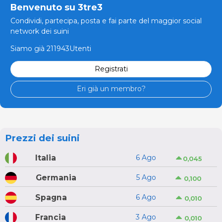
Benvenuto su 3tre3
Condividi, partecipa, posta e fai parte del maggior social
network dei suini
Siamo già 211943Utenti
Registrati
Eri già un membro?
Prezzi dei suini
Italia
6 Ago
0,045
Germania
5 Ago
0,100
Spagna
6 Ago
0,010
Francia
3 Ago
0,010