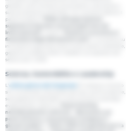
globale, sulla nutrizione di precisione, sulla salute e
sulla produzione sostenibile. Tra i momenti salienti, il
panel di settore
"Sfide nell'esportazione:
superare le barriere nei principali mercati
internazionali"
, il panel "
Gestione economica e
finanziaria degli allevamenti suini
" e workshop su
innovazione applicata, biosicurezza, salute intestinale,
gestione predittiva delle malattie e prospettive del
settore per il 2030.
Scienza, Sostenibilità e Leadership
L'
ultimo giorno del Congresso
(17 ottobre) l'evento
si è concentrato sulla salute dei suini, sull'innovazione,
sulla gestione aziendale e sulla nutrizione avanzata,
evidenziando i panel su "
Smart Farming
nell'allevamento suinicolo
", "
Benessere sul
posto di lavoro: cosa possono insegnarci i
giovani leader?
", "
Vision 2030: Prospettive per la