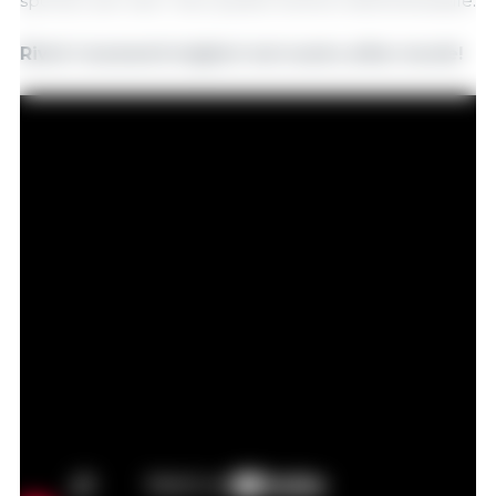
sponsor per aver reso questo evento indimenticabile.
Rivivi i momenti migliori nel nostro after movie!