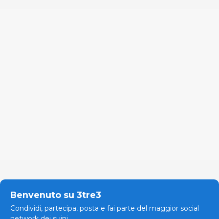
Benvenuto su 3tre3
Condividi, partecipa, posta e fai parte del maggior social
network dei suini