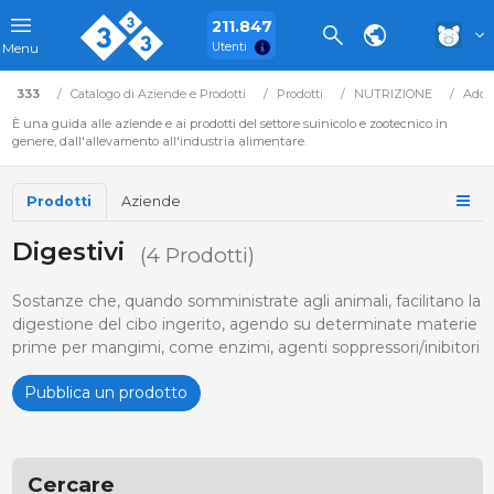
211.847
Utenti
Menu
333
Catalogo di Aziende e Prodotti
Prodotti
NUTRIZIONE
Addit
È una guida alle aziende e ai prodotti del settore suinicolo e zootecnico in
genere, dall'allevamento all'industria alimentare.
Prodotti
Aziende
Digestivi
(4 Prodotti)
Sostanze che, quando somministrate agli animali, facilitano la
digestione del cibo ingerito, agendo su determinate materie
prime per mangimi, come enzimi, agenti soppressori/inibitori
Pubblica un prodotto
Cercare