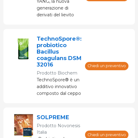
YANG, la nuova
generazione di
derivati del lievito
TechnoSpore®:
probiotico
Bacillus
coagulans DSM
32016
Chiedi un preventivo
Prodotto
Biochem
TechnoSpore® è un
additivo innovativo
composto dal ceppo
probiotico Bacillus
coagulans DSM
32016.
SOLPREME
Prodotto
Novonesis
Italia
Chiedi un preventivo