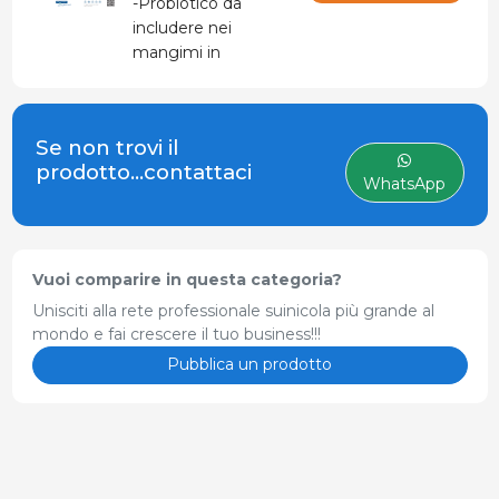
-Probiotico da
includere nei
mangimi in
allattamento e
gravidanza per
scrofe e nel
Se non trovi il
lattoiniziatore,
prodotto...contattaci
presterter e starter
WhatsApp
per suinetti. -
Combinazione di
Bacillus subtilis e
Bacillus
Vuoi comparire in questa categoria?
amyloliquefaciens. -
Unisciti alla rete professionale suinicola più grande al
INIBIZIONE DEL
mondo e fai crescere il tuo business!!!
CLOSTRIDIUM ED
Pubblica un prodotto
ELEVATO POTERE
INIBITORIO DI E.
COLI F4 E F18. -
Aumento dei
Lactobacillus.