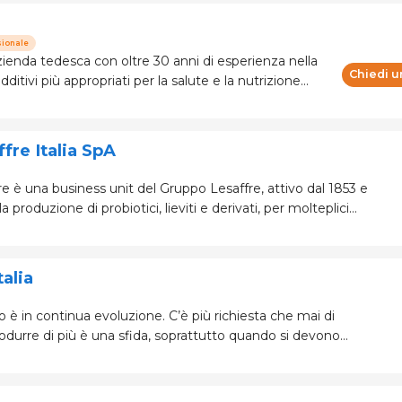
sionale
enda tedesca con oltre 30 anni di esperienza nella
Chiedi u
dditivi più appropriati per la salute e la nutrizione
 impegnata in una crescita e in uno sviluppo
i elevat
fre Italia SpA
re è una business unit del Gruppo Lesaffre, attivo dal 1853 e
a produzione di probiotici, lieviti e derivati, per molteplici
applicazioni, compreso il settore della nutrizione e salute animale. La mission d
alia
lo è in continua evoluzione. C’è più richiesta che mai di
durre di più è una sfida, soprattutto quando si devono
tandard sempre più elevati dei consumato