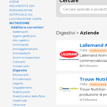
Cercare
IGIENE
INDUMENTI E DPI
INSEMINAZIONE
ARTIFICIALE (AI)
LAVORAZIONE CARNI
NUTRIZIONE
Additivi e correttori
Addensanti
Digestivi >
Aziende
Agenti gelificanti
Altri additivi
Lallemand A
Aminoacidi
Antiagglomeranti
Italia
Professionale
Antiossidanti
Lallemand Animal
Aromi e insaporitori
commercializzazion
Coloranti
nutrizione animal
86 Followers
Conservanti
Digestivi
le performance d
Edulcoranti
Trouw Nutri
Emulsionanti
Leganti
Italia
Professionale
Oligoelementi
Trouw Nutrition è
Stabilizzanti
produzione di pr
Stabilizzatori della flora
nutrizionali inno
41 Followers
intestinale
principi che sta
Vitamine