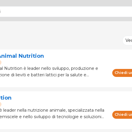
Ve
nimal Nutrition
 Nutrition è leader nello sviluppo, produzione e
Chiedi u
e di lieviti e batteri lattici per la salute e
e e fornisce soluzioni naturali in grado di migliorare
egli animali da reddito.
tion
 leader nella nutrizione animale, specializzata nella
Chiedi u
emiscele e nello sviluppo di tecnologie e soluzioni
vative. Qualità, innovazione e sostenibilità sono i
nno a