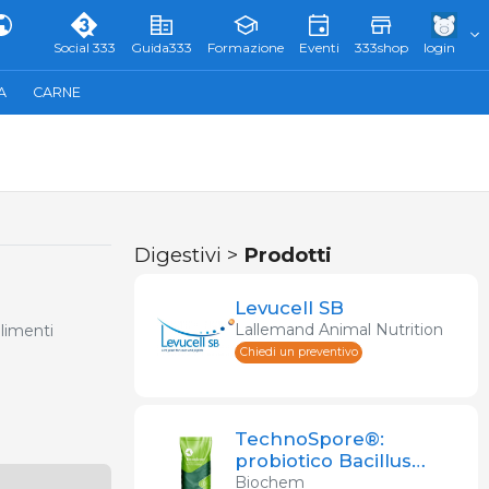
Social 333
Guida333
Formazione
Eventi
333shop
login
A
CARNE
Digestivi >
Prodotti
Levucell SB
Lallemand Animal Nutrition
alimenti
Chiedi un preventivo
TechnoSpore®:
probiotico Bacillus
coagulans DSM 32016
Biochem