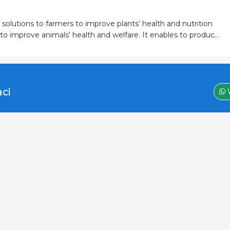
 solutions to farmers to improve plants’ health and nutrition
to improve animals' health and welfare. It enables to produce
ectful and a positive impact on the environment, with less
aci