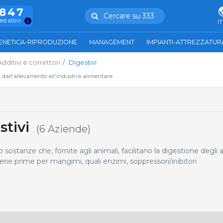
.847
Cercare su 333
ed attivi
IT
ENETICA-RIPRODUZIONE
MANAGEMENT
IMPIANTI-ATTREZZATUR
Additivi e correttori
Digestivi
, dall'allevamento all'industria alimentare.
stivi
(6 Aziende)
stanze che, fornite agli animali, facilitano la digestione degli 
rie prime per mangimi, quali enzimi, soppressori/inibitori