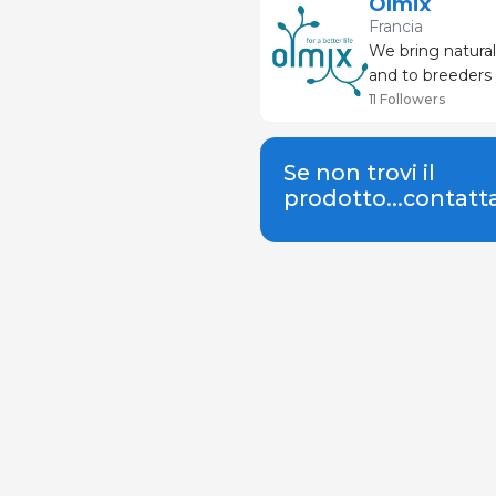
Olmix
Francia
We bring natural
and to breeders 
with a more resp
11 Followers
use of sy
Se non trovi il
prodotto...contatt