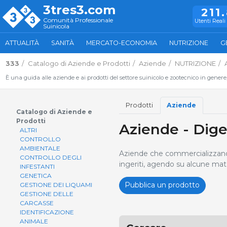
3tres3.com
211
Comunità Professionale
Utenti Reali 
Suinicola
ATTUALITÀ
SANITÀ
MERCATO-ECONOMIA
NUTRIZIONE
G
333
Catalogo di Aziende e Prodotti
Aziende
NUTRIZIONE
È una guida alle aziende e ai prodotti del settore suinicolo e zootecnico in genere
Prodotti
Aziende
Catalogo di Aziende e
Prodotti
Aziende - Dige
ALTRI
CONTROLLO
AMBIENTALE
Aziende che commercializzano so
CONTROLLO DEGLI
ingeriti, agendo su alcune mate
INFESTANTI
GENETICA
Pubblica un prodotto
GESTIONE DEI LIQUAMI
GESTIONE DELLE
CARCASSE
IDENTIFICAZIONE
ANIMALE