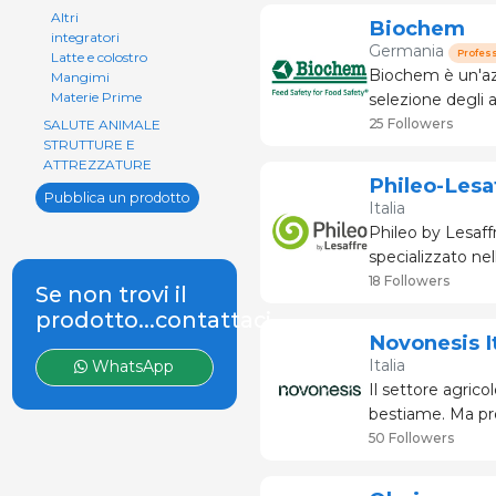
Altri
Biochem
integratori
Germania
Profes
Latte e colostro
Biochem è un'azi
Mangimi
Materie Prime
selezione degli a
degli animali. È
25 Followers
SALUTE ANIMALE
STRUTTURE E
sostenibili. I suo
ATTREZZATURE
Phileo-Lesaf
Pubblica un prodotto
Italia
Phileo by Lesaff
specializzato nell
18 Followers
Se non trovi il
prodotto...contattaci
Novonesis It
Italia
WhatsApp
Il settore agrico
bestiame. Ma pro
soddisfare gli s
50 Followers