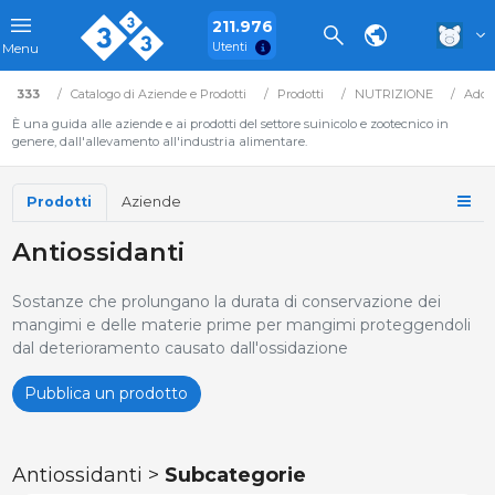
211.976
Utenti
Menu
333
Catalogo di Aziende e Prodotti
Prodotti
NUTRIZIONE
Addit
È una guida alle aziende e ai prodotti del settore suinicolo e zootecnico in
genere, dall'allevamento all'industria alimentare.
Prodotti
Aziende
Antiossidanti
Sostanze che prolungano la durata di conservazione dei
mangimi e delle materie prime per mangimi proteggendoli
dal deterioramento causato dall'ossidazione
Pubblica un prodotto
Antiossidanti >
Subcategorie