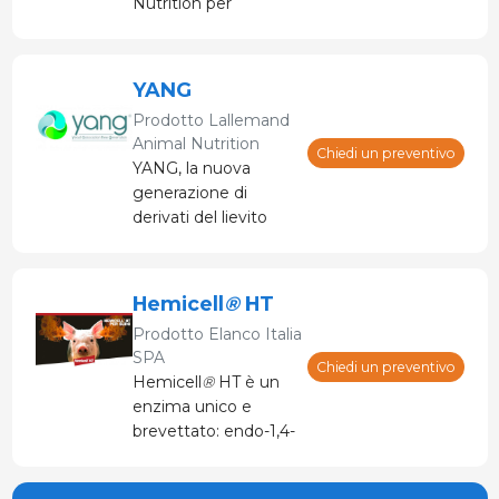
Nutrition per
l’alimento liquido dei
suini
YANG
Prodotto
Lallemand
Animal Nutrition
Chiedi un preventivo
YANG, la nuova
generazione di
derivati del lievito
Hemicell
®
HT
Prodotto
Elanco Italia
SPA
Chiedi un preventivo
Hemicell
®
HT è un
enzima unico e
brevettato: endo-1,4-
ß-mannanasi.
Prodotto dalla