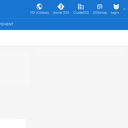
FR (Global)
Social 333
Guide333
333shop
login
IPEMENT