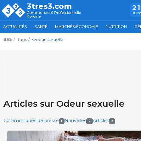
3tres3.com
2
Communauté Professionnelle
Utilis
Porcine
ACTUALITÉS
SANTÉ
MARCHÉS/ÉCONOMIE
NUTRITION
GÈ
333
Tags
Odeur sexuelle
Articles sur Odeur sexuelle
Communiqués de presse
Nouvelles
Articles
1
2
2