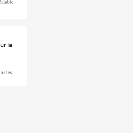
́alable
ur la
ns les