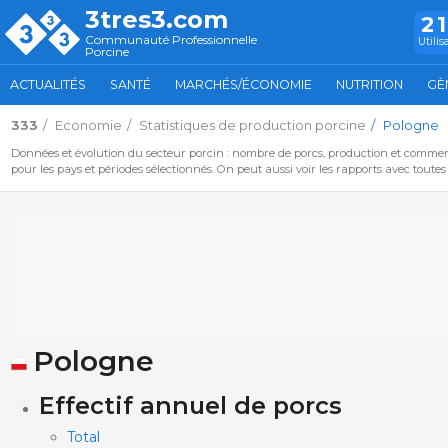
3tres3.com
2
Communauté Professionnelle
Utilis
Porcine
ACTUALITÉS
SANTÉ
MARCHÉS/ÉCONOMIE
NUTRITION
GÈ
333
Economie
Statistiques de production porcine
Pologne
Données et évolution du secteur porcin : nombre de porcs, production et commer
pour les pays et périodes sélectionnés. On peut aussi voir les rapports avec toute
Pologne
Effectif annuel de porcs
Total