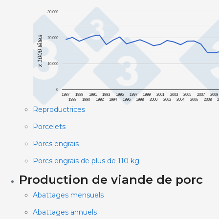
30,000
x 1000 têtes
20,000
10,000
0
1987
1989
1991
1993
1995
1997
1999
2001
2003
2005
2007
2009
1988
1990
1992
1994
1996
1998
2000
2002
2004
2006
2008
Reproductrices
Porcelets
Porcs engrais
Porcs engrais de plus de 110 kg
Production de viande de porc
Abattages mensuels
Abattages annuels