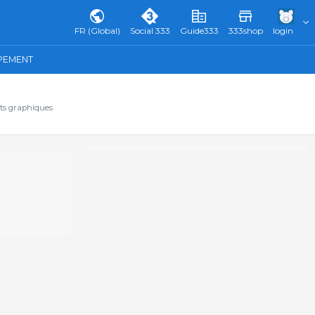
FR (Global)
Social 333
Guide333
333shop
login
IPEMENT
ats graphiques