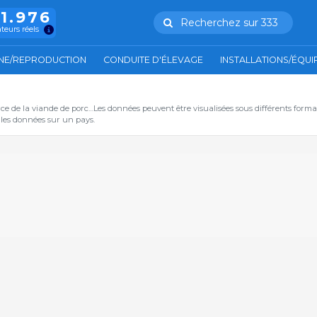
11.976
Recherchez sur 333
ateurs réels
NE/REPRODUCTION
CONDUITE D'ÉLEVAGE
INSTALLATIONS/ÉQU
ce de la viande de porc…Les données peuvent être visualisées sous différents form
s les données sur un pays.