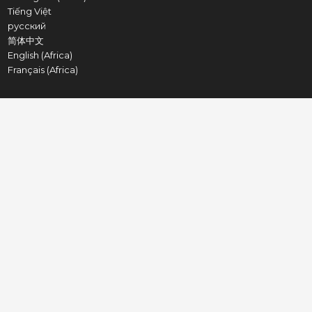
Tiếng Việt
русский
简体中文
English (Africa)
Français (Africa)