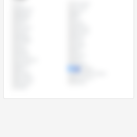
Allemagne
Tous
Argentine
Autriche
Belgique
Brésil
Bulgarie
Chili
Chine
Chypre
Colombie
Costa Rica
Croatie
Danemark
Espagne
Estonie
Finlande
France
Grèce
Hongrie
Irlande
Italie
Lettonie
Lituanie
Luxembourg
Malte
Mexique
Pays-Bas
Pérou
Pologne
Portugal
République Tchèque
Roumanie
Royaume Uni
Slovaquie
Slovénie
Suède