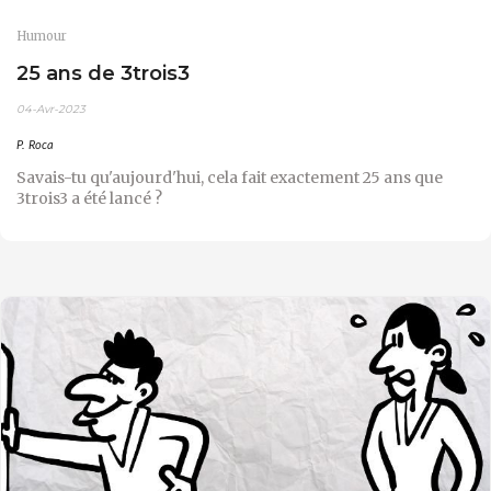
Humour
25 ans de 3trois3
04-Avr-2023
P. Roca
Savais-tu qu'aujourd'hui, cela fait exactement 25 ans que
3trois3 a été lancé ?