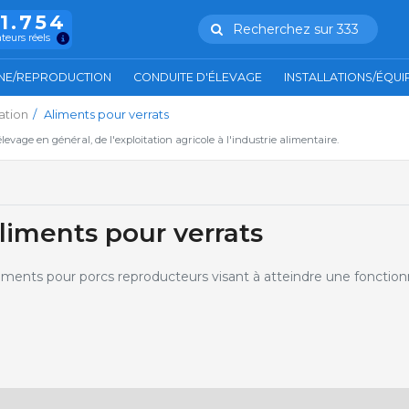
11.754
Recherchez sur 333
ateurs réels
NE/REPRODUCTION
CONDUITE D'ÉLEVAGE
INSTALLATIONS/ÉQU
ation
Aliments pour verrats
'élevage en général, de l'exploitation agricole à l'industrie alimentaire.
Aliments pour verrats
iments pour porcs reproducteurs visant à atteindre une fonction