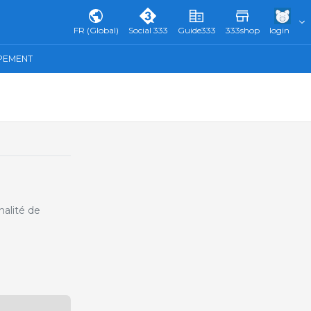
FR (Global)
Social 333
Guide333
333shop
login
IPEMENT
nalité de