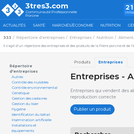
3tres3.com
2
Communauté Professionnelle
Utilis
Porcine
ACTUALITÉS
SANTÉ
MARCHÉS/ÉCONOMIE
NUTRITION
GÈ
333
Répertoire d'entreprises
Entreprises
Nutrition
Aliment
Il s'agit d'un répertoire des entreprises et des produits de la filière porcine et de l
Produits
Entreprises
Répertoire
d'entreprises
Entreprises - 
Autres
Contrôle des nuisibles
Contrôle environnemental
Entreprises qui vendent des al
Génétique
reproduction correcte
Gestion des cadavres
Gestion du lisier
Publier un produit
Hygiène
Identification du bétail
Insémination artificielle
Installations et
équipements