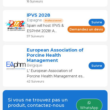
officiellement démarré. Depuis le
16 Suiveurs
1er janvier 2024, et pour une
durée de trois ans, des éleveurs
IPVS 2028
de porcs, des centres de
Espagne
Professionnel
Suivre
recherche et des étab
Spain will host IPVS &
Demandez un devis
ESPHM 2028! A
global meeting point
57 Suiveurs
for the pig
community, where
European Association of
tradition, science and
Porcine Health
innovation come
Management
together.
Belgique
Suivre
L' European Association of
Porcine Health Management est
la communauté des vétérinaires
42 Suiveurs
porcins spécialisés d' Europe. Créé
en 2010, son objectif est de
fournir aux praticiens européens
Si vous ne trouvez pas un
produit, contactez-nous
WhatsApp