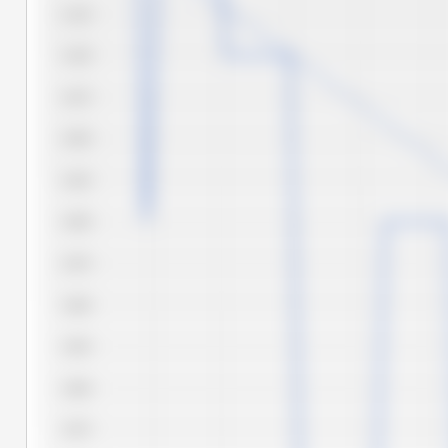
4,125
4,100
4,075
4,050
4,025
4,000
3,975
3,950
3,925
3,900
3,875