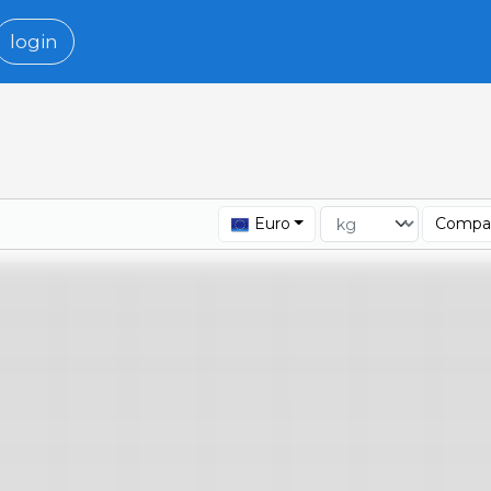
login
Euro
Compar