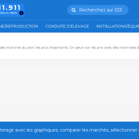
11.911
Recherchez sur 333
ateurs réels
NE/REPRODUCTION
CONDUITE D'ÉLEVAGE
INSTALLATIONS/ÉQU
 des marchés du porc les plus importants. On peut voir les prix avec des monnaies di
nteragir avec les graphiques, comparer les marchés, sélectionner 