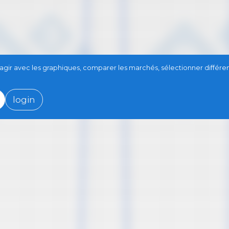
teragir avec les graphiques, comparer les marchés, sélectionner différ
login