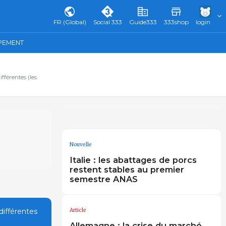
FR (Global)
Social 333
Guide333
333shop
login
IPEMENT
fférentes (les
Nouvelle
Italie : les abattages de porcs
restent stables au premier
semestre ANAS
Article
différentes
Allemagne : la crise du marché