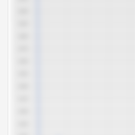
4,650
4,625
4,600
4,575
4,550
4,525
4,500
4,475
4,450
4,425