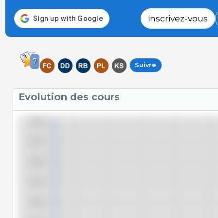
inscrivez-vous
7
Suivre
Evolution des cours
5,600
5,575
5,550
5,525
5,500