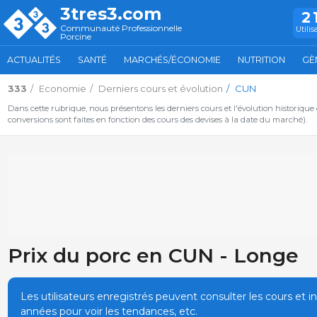
3tres3.com
2
Communauté Professionnelle
Utilis
Porcine
ACTUALITÉS
SANTÉ
MARCHÉS/ÉCONOMIE
NUTRITION
GÈ
333
Economie
Derniers cours et évolution
CUN
Dans cette rubrique, nous présentons les derniers cours et l'évolution historique
conversions sont faites en fonction des cours des devises à la date du marché).
Prix du porc en CUN - Longe
Les utilisateurs enregistrés peuvent consulter les cours et i
années pour voir les tendances, etc.