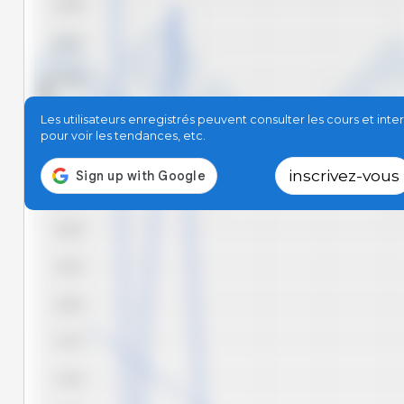
4,400
4,375
4,350
EUR/kg
4,325
Les utilisateurs enregistrés peuvent consulter les cours et in
pour voir les tendances, etc.
4,300
inscrivez-vous
4,275
4,250
4,225
4,200
4,175
4,150