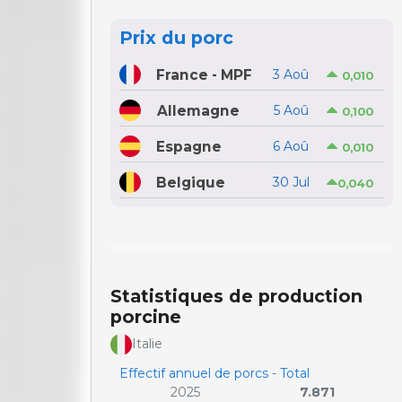
Prix du porc
France - MPF
3 Aoû
0,010
Allemagne
5 Aoû
0,100
Espagne
6 Aoû
0,010
Belgique
30 Jul
0,040
Statistiques de production
porcine
Italie
Effectif annuel de porcs - Total
2025
7.871