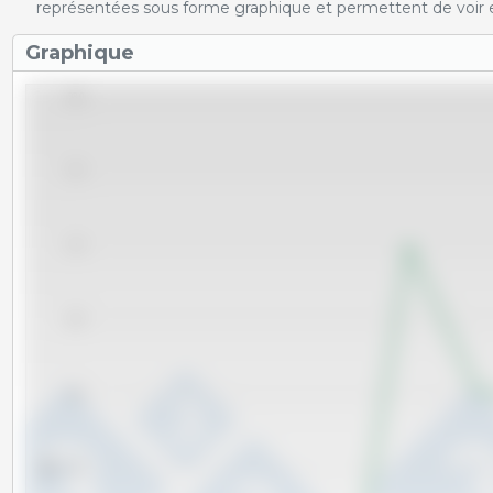
représentées sous forme graphique et permettent de voir e
Graphique
98.0
97.5
97.0
96.5
96.0
kg
95.5