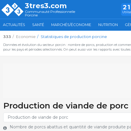
3tres3.com
2
Communauté Professionnelle
Utilis
Porcine
ACTUALITÉS
SANTÉ
MARCHÉS/ÉCONOMIE
NUTRITION
GÈ
333
Economie
Statistiques de production porcine
Données et évolution du secteur porcin : nombre de porcs, production et commer
pour les pays et périodes sélectionnés. On peut aussi voir les rapports avec toute
Production de viande de porc 
Nombre de porcs abattus et quantité de viande produite pa