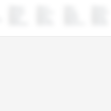
Belgique
Bolivie
Brésil
Bulgarie
Colombie
Costa Rica
Croatie
Danemark
France
Grèce
Hongrie
Irlande
g
Malte
Mexique
Panama
Pays-Bas
République
Roumanie
Royaume Uni
Slovaquie
Tchèque