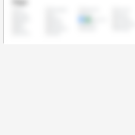
Pays
Allemagne
Argentine
Autriche
Tous
Canada
Chili
Chine
Chypre
Espagne
Estonie
Etats Unis
Finlande
Italie
Lettonie
Lituanie
Luxembour
Pérou
Philippines
Pologne
Portugal
Slovénie
Suède