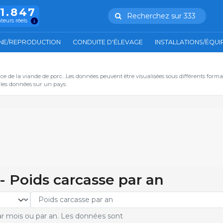
11.847
Recherchez sur 333
ateurs réels
NE/REPRODUCTION
CONDUITE D'ÉLEVAGE
INSTALLATIONS/ÉQU
ce de la viande de porc…Les données peuvent être visualisées sous différents form
s les données sur un pays.
- Poids carcasse par an
r mois ou par an. Les données sont