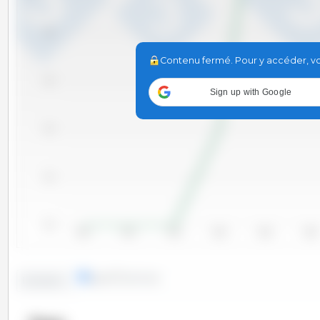
95.0
Contenu fermé. Pour y accéder, vou
94.5
Sign up with Google
94.0
93.5
93.0
2010
2011
2012
2013
2014
2015
lignes
colonnes
Evolution :