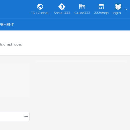
FR (Global)
Social 333
Guide333
333shop
login
IPEMENT
ats graphiques