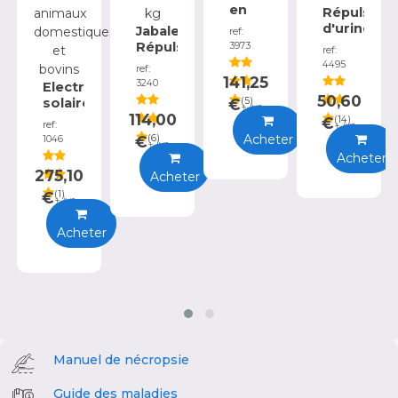
en
Répulsif
caoutchouc
d'urine
Jabalex
ref:
100x80x5
de
Répulsif
3973
ref:
cm
loup
sanglier
4495
ref:
pour
en
141,25
3240
Electrificateur
sangliers
croquettes
50,60
solaire
€
(
5
)
1 L
+ iva
sac
114,00
Llampec
€
(
14
)
ref:
10
+ iva
24S
Acheter
€
(
6
)
1046
kg
+ iva
pour
Acheter
chevaux
275,10
Acheter
animaux
€
(
1
)
domestiques
+ iva
et
bovins
Acheter
Manuel de nécropsie
Guide des maladies