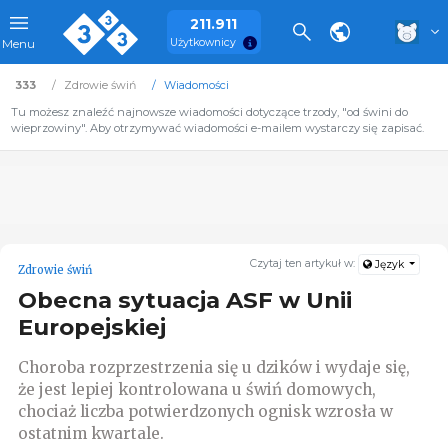
211.911
Użytkownicy
Menu
333
Zdrowie świń
Wiadomości
Tu możesz znaleźć najnowsze wiadomości dotyczące trzody, "od świni do
wieprzowiny". Aby otrzymywać wiadomości e-mailem wystarczy się zapisać.
Czytaj ten artykuł w:
Język
Zdrowie świń
Obecna sytuacja ASF w Unii
Europejskiej
Choroba rozprzestrzenia się u dzików i wydaje się,
że jest lepiej kontrolowana u świń domowych,
chociaż liczba potwierdzonych ognisk wzrosła w
ostatnim kwartale.