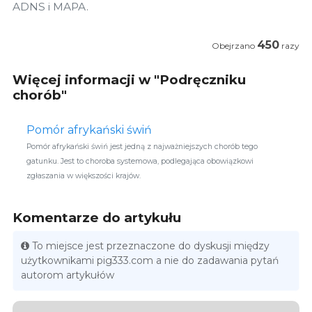
ADNS i MAPA.
450
Obejrzano
razy
Więcej informacji w "Podręczniku
chorób"
Pomór afrykański świń
Pomór afrykański świń jest jedną z najważniejszych chorób tego
gatunku. Jest to choroba systemowa, podlegająca obowiązkowi
zgłaszania w większości krajów.
Komentarze do artykułu
To miejsce jest przeznaczone do dyskusji między
użytkownikami pig333.com a nie do zadawania pytań
autorom artykułów