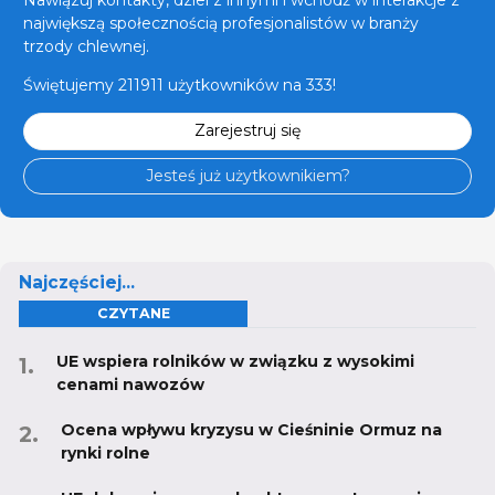
Nawiązuj kontakty, dziel z innymi i wchodź w interakcje z
największą społecznością profesjonalistów w branży
trzody chlewnej.
Świętujemy 211911 użytkowników na 333!
Zarejestruj się
Jesteś już użytkownikiem?
Najczęściej...
CZYTANE
UE wspiera rolników w związku z wysokimi
cenami nawozów
Ocena wpływu kryzysu w Cieśninie Ormuz na
rynki rolne