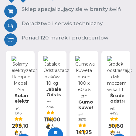
Sklep specjalizujący się w branży świń
Doradztwo i serwis techniczny
Ponad 120 marek i producentów
Jabalex
Odstraszacz
Solarny
Środek
dzików
elektryzator
odstraszaj
Gumowa
ref:
10
Llampec
dziki
kuweta
3240
ref:
ref:
kg
Model
moczem
basen
1046
4495
ref:
24S
wilka
100
114,00
3973
1 L
x 80
275,10
50,60
€
(
6
)
+ iva
x 5
141,25
€
(
1
)
€
(
14
)
cm
+ iva
+ iva