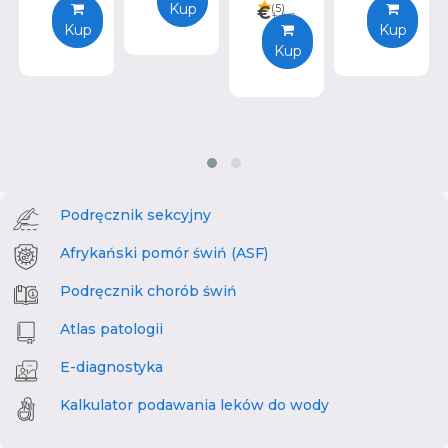
Kup
€
(
5
)
+ iva
Kup
Kup
Kup
Podręcznik sekcyjny
Afrykański pomór świń (ASF)
Podręcznik chorób świń
Atlas patologii
E-diagnostyka
Kalkulator podawania leków do wody