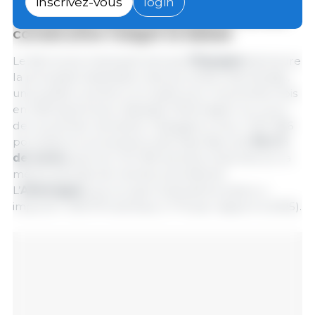
inscrivez-vous
login
destination pour la deuxième année
consécutive malgré la baisse
Le fait le plus marquant est que
l’Espagne
demeure
la principale destination des porcelets néerlandais,
une position qu’elle a occupée pour la première fois
en 2025 après avoir dépassé l'Allemagne. Au cours
de ce premier semestre, l’Espagne a reçu 1 057 586
porcelets en provenance des Pays-Bas, soit
30,2 %
de moins
que les 1 514 183 animaux importés sur la
même période de l’année précédente.
L’
Allemagne
, qui occupe la deuxième place, a
importé 1 039 074 animaux (-11 % par rapport à 2025).