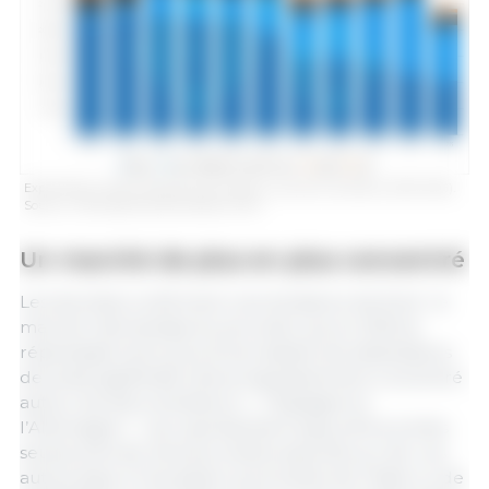
Exportations néerlandaises de porcelets au premier semestre (2016-2026).
Source : 333 d’après les données du RVO.
Un marché de plus en plus concentré
Les données confirment une tendance de fond : le
marché néerlandais du porcelet, qui en 2016 se
répartissait entre plus d’une dizaine de destinations
de poids significatif, s’est progressivement concentré
autour de deux acheteurs — l’Espagne et
l’Allemagne — qui représentent aujourd’hui à elles
seules près de neuf porcelets exportés sur dix. Les
autres pays, à l’exception ponctuelle de l’Italie ou de