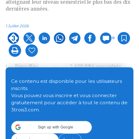
atteignant leur niveau semestriel le plus bas des dix
dernières années.
1 Juillet 2026
0
Les
Pays-Bas
ont exporté
2 410 684 porcelets
au
cours du premier semestre 2026, soit
20,9 % de
moins
qu'à la même période de 2025, où 3 047 090
Ce contenu est disponible pour les utilisateurs
animaux avaient été expédiés. Il s'agit du volume
inscrits.
semestriel le plus faible des dix dernières années et
Vous pouvez vous inscrire et vous connecter
cela confirme la tendance baissière observée dans
gratuitement pour accéder à tout le contenu de
le secteur porcin néerlandais ces dernières années,
3trois3.com.
après avoir atteint un pic en 2018 avec 3 630 258
têtes.
Sign up with Google
L’Espagne reste la première