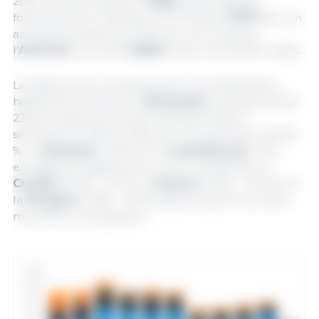
2025. Elle est suivie par l’
Italie
, qui progresse
fortement pour atteindre 40 011 têtes (
+139 %
sur un
an) après plusieurs années de recul, puis par
l’
Autriche
, qui reste
stable
autour de 29 000 unités.
La baisse la plus marquée parmi les destinations
habituelles concerne la
Roumanie
, qui passe de 62
226 porcelets au premier semestre 2025 à
seulement 11 036 en 2026, soit une diminution de 82
%. La
Slovénie
(-26 %) et le
Luxembourg
(-5 %)
enregistrent également un recul, tandis que la
Croatie
(9 455 ; +27 %), la
France
(5 305 ; +104 %) et
la
Pologne
(2 396 ; +20 %) figurent parmi les rares
marchés en progression.