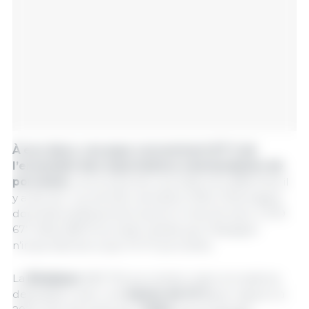
À eux deux, ces pays concentrent 87 % de
l’ensemble des exportations néerlandaises de
porcelets
, une proportion qui était très différente il
y a dix ans : au premier semestre 2016, l’Allemagne
dominait pratiquement seule le marché avec 2 279
677 têtes (68 % du total), tandis que l’Espagne
n’importait alors que 114 111 porcelets.
La
Belgique
(183 702 porcelets) reste la troisième
destination, avec une
baisse de 10 %
par rapport à