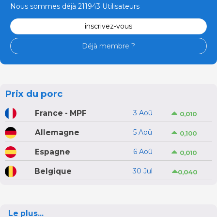
Nous sommes déjà 211943 Utilisateurs
inscrivez-vous
Déjà membre ?
Prix du porc
France - MPF
3 Aoû
0,010
Allemagne
5 Aoû
0,100
Espagne
6 Aoû
0,010
Belgique
30 Jul
0,040
Le plus...