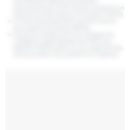
(46,3 Mt).Para Argentina se proyectan
exportaciones por 5,5 Mt, cifra que representa un
descenso de 1,8 % frente al ciclo anterior (5,6 Mt).
La Chine importerait 109 Mt, soit 0,9 % de plus
que la saison précédente (108 Mt).
Les stocks mondiaux de fin de campagne de
l'oléagineux augmenteraient de 14,8 %, pour
atteindre 127,8 Mt, grâce à un accroissement des
stocks aux États-Unis, au Brésil et en Argentine.