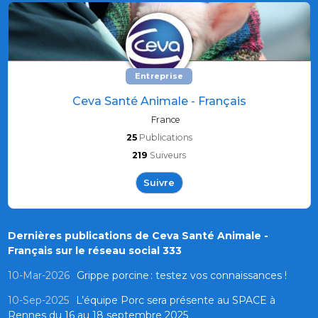
Entreprise
Ceva Santé Animale - Français
France
25
Publications
219
Suiveurs
Suivre
Dernières publications de Ceva Santé Animale -
Français sur le réseau social 333
10-Mar-2026
Grippe porcine : testez vos connaissances !
10-Sep-2025
L’équipe Porc sera présente au SPACE à
Rennes du 16 au 18 septembre 2025