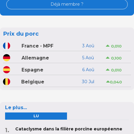
Déjà membre ?
Prix du porc
France - MPF
3 Aoû
0,010
Allemagne
5 Aoû
0,100
Espagne
6 Aoû
0,010
Belgique
30 Jul
0,040
Le plus...
LU
Cataclysme dans la filière porcine européenne