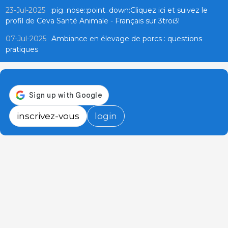
23-Jul-2025
:pig_nose::point_down:Cliquez ici et suivez le
profil de Ceva Santé Animale - Français sur 3troi3!
07-Jul-2025
Ambiance en élevage de porcs : questions
pratiques
inscrivez-vous
login