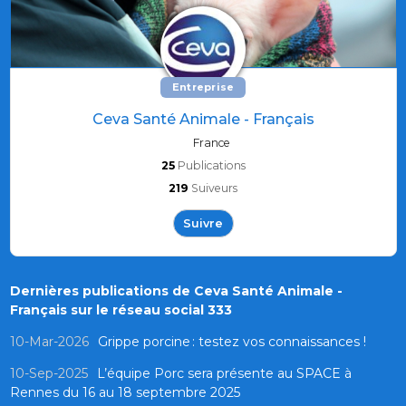
Entreprise
Ceva Santé Animale - Français
France
25
Publications
219
Suiveurs
Suivre
Dernières publications de Ceva Santé Animale -
Français sur le réseau social 333
10-Mar-2026
Grippe porcine : testez vos connaissances !
10-Sep-2025
L’équipe Porc sera présente au SPACE à
Rennes du 16 au 18 septembre 2025