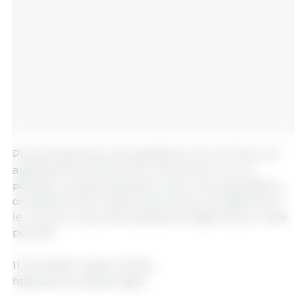
Plus précisément, les expéditions vers la Chine ont
augmenté de 17,6 % entre mars et avril. Sur la
période cumulée de janvier à avril, les exportations
ont atteint 40,24 millions de tonnes, soit également
le volume le plus élevé jamais enregistré pour cette
période.
11 mai 2026 / Cepea / Brésil.
https://www.cepea.org.br