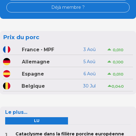
Déjà membre ?
Prix du porc
France - MPF
3 Aoû
0,010
Allemagne
5 Aoû
0,100
Espagne
6 Aoû
0,010
Belgique
30 Jul
0,040
Le plus...
LU
Cataclysme dans la filière porcine européenne