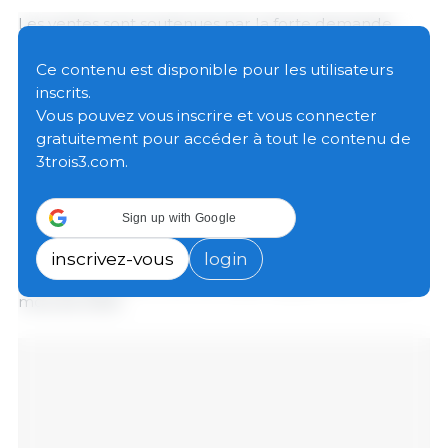
Les ventes sont soutenues par la forte demande
mondiale, notamment celle de la Chine. Selon le
Cepea, malgré la pression exercée par l’abondance
Ce contenu est disponible pour les utilisateurs
de l’offre intérieure, la dépréciation du réal brésilien
inscrits.
et la baisse des prix domestiques, la bonne
Vous pouvez vous inscrire et vous connecter
performance des exportations a permis de soutenir
gratuitement pour accéder à tout le contenu de
les revenus du secteur.
3trois3.com.
En avril, le Brésil a exporté 16,75 millions de tonnes
Sign up with Google
de soja, un record dans la série historique de la
Secex, avec des hausses de 15,35 % par rapport au
inscrivez-vous
login
volume de mars et de 9,6 % par rapport au même
mois de 2025.