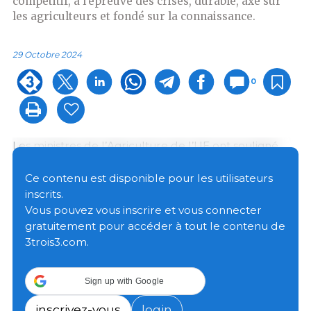
compétitif, à l'épreuve des crises, durable, axé sur
les agriculteurs et fondé sur la connaissance.
29 Octobre 2024
0
Les ministres de l’Agriculture de l’UE ont souligné
l’importance de la PAC dans la réalisation de ces
objectifs. Ils ont également souligné les principaux
Ce contenu est disponible pour les utilisateurs
objectifs d’assurer la sécurité alimentaire, tout en
inscrits.
garantissant un niveau de vie équitable pour la
Vous pouvez vous inscrire et vous connecter
communauté agricole, des solutions concrètes et
gratuitement pour accéder à tout le contenu de
des incitations pour les agriculteurs, et des prix
3trois3.com.
raisonnables pour les consommateurs.
Sign up with Google
La présidence hongroise a publié une série de
conclusions de la présidence sur ce sujet, qui ont été
inscrivez-vous
login