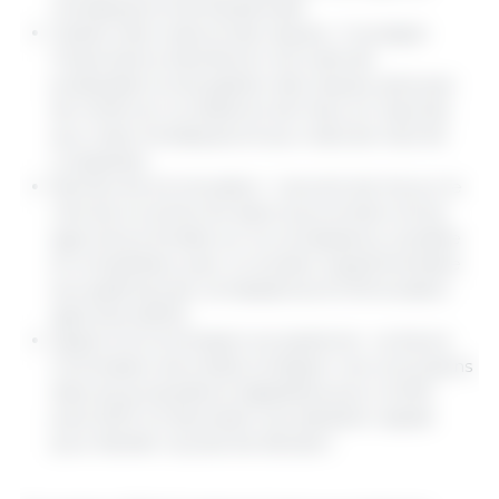
climatiques et de biodiversité.
Gestion des crises et des risques : Il souligne
l'importance d'améliorer les outils de
préparation et de gestion des risques, ainsi que
de renforcer la résilience de l'eau, en réponse
aux crises climatiques et aux crises de marché
croissantes.
Recherche et innovation : L'accent est mis sur le
rôle de la recherche dans la promotion d'une
agriculture fondée sur la connaissance, durable
et compétitive, avec un soutien supplémentaire
aux systèmes de connaissances et d'innovation
agricoles (AKIS).
Appel à la Commission européenne : La future
Commission est invitée à intégrer ces conclusions
dans les propositions législatives pour la PAC
post-2027, en favorisant une adoption rapide
pour faciliter la prise de décision.