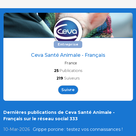
Entreprise
Ceva Santé Animale - Français
France
25
Publications
219
Suiveurs
Suivre
Dernières publications de Ceva Santé Animale -
Français sur le réseau social 333
10-Mar-2026
Grippe porcine : testez vos connaissances !