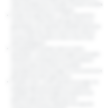
cadre prévisible pour les aider à relever les défis
environnementaux et climatiques.
Soutien aux agriculteurs : La PAC devrait être
centrée sur le bien-être des agriculteurs, en
garantissant une répartition équitable des fonds
et un modèle de mise en œuvre qui réduit la
bureaucratie et facilite la mise en œuvre des
plans stratégiques.
Compétitivité et position dans la chaîne
alimentaire : Le document souligne la nécessité
d'améliorer la transparence et les pratiques
commerciales, de soutenir les petites
exploitations et d'encourager le renouvellement
générationnel dans l'agriculture.
Transition verte : La PAC devrait encourager les
pratiques agricoles durables, en soutenant
l'utilisation de technologies innovantes et de
systèmes agricoles respectueux de
l'environnement pour atteindre les objectifs