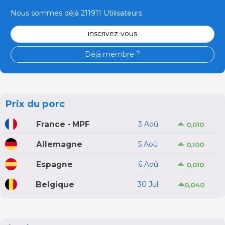
Nous sommes déjà 211911 Utilisateurs
inscrivez-vous
Déjà membre ?
Prix du porc
France - MPF
3 Aoû
0,010
Allemagne
5 Aoû
0,100
Espagne
6 Aoû
0,010
Belgique
30 Jul
0,040