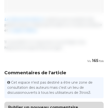
Le tribunal de district
a estimé que la plainte des
pétitionnaires n'était pas fondée sur le plan juridique
et
a rejeté l'affaire
.
11 mai 2023/ U.S. Supreme Court/ Etats-Unis.
https://www.supremecourt.gov
165
Vu
fois
Commentaires de l'article
Cet espace n'est pas destiné a être une zone de
consultation des auteurs mais c'est un lieu de
discussionouverts à tous les utilisateurs de 3trois3.
Publier un nouveau commentaire