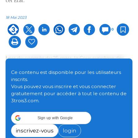
cet Etat.
18 Mai 2023
0
Lors du congrès du 25 mars, la Cour suprême des
États-Unis a accepté d'entendre l'affaire portée par
le National Pork Producers Council (NPPC) et
Ce contenu est disponible pour les utilisateurs
l'American Farm Bureau Federation (AFBF) contre la
inscrits.
Proposition 12 de la Californie, qui interdit la vente de
Vous pouvez vous inscrire et vous connecter
viande de porc provenant de truies "cruellement
gratuitement pour accéder à tout le contenu de
confinées" dans l'État (enfermement qui empêche
3trois3.com.
un porc de se coucher, de se lever, d'étendre
complètement ses membres ou de se retourner
Sign up with Google
librement), quel que soit le lieu d'élevage.
inscrivez-vous
login
Les pétitionnaires estiment que le coût de la mise en