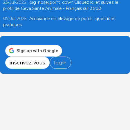
23-Jul-2025
:pig_nose::point_down:Cliquez ici et suivez le
profil de Ceva Santé Animale - Français sur 3troi3!
07-Jul-2025
Ambiance en élevage de porcs : questions
pratiques
inscrivez-vous
login