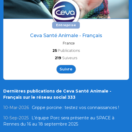
Entreprise
Ceva Santé Animale - Français
France
25
Publications
219
Suiveurs
Suivre
Dernières publications de Ceva Santé Animale -
Français sur le réseau social 333
10-Mar-2026
Grippe porcine : testez vos connaissances !
10-Sep-2025
L’équipe Porc sera présente au SPACE à
Rennes du 16 au 18 septembre 2025