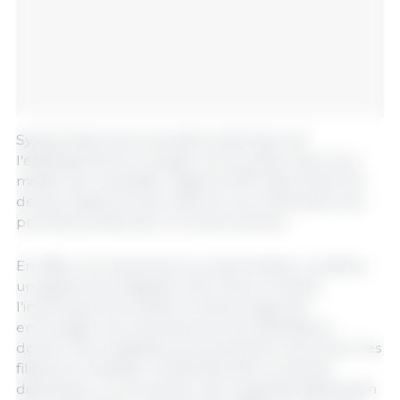
Sylvain Reverchon prendra la direction de
l'établissement à compter du 1er juillet, avec pour
mission de consolider l'Agence BIO dans l'exercice
de ses missions et de renforcer sa contribution aux
priorités portées par le Gouvernement.
En effet, si la reprise de la consommation constitue
un signal encourageant, elle met en lumière
l’importance du soutien à l'amont agricole :
encourager les conversions et les installations,
donner de la visibilité aux producteurs, structurer les
filières et mobiliser l'ensemble des circuits de
distribution, à commencer par la grande distribution