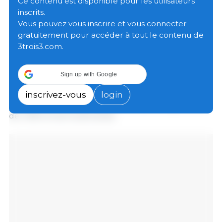
Reverchon, proposée par Annie Genevard, ministre
Ce contenu est disponible pour les utilisateurs
de l’Agriculture, de l’Agro-alimentaire et de la
inscrits.
Souveraineté alimentaire, au poste de directeur de
Vous pouvez vous inscrire et vous connecter
l’Agence.
gratuitement pour accéder à tout le contenu de
3trois3.com.
Cette nomination intervient alors que l'Agence BIO
vient de publier les chiffres 2025 de l'Observatoire
Sign up with Google
National du Bio, confirmant une dynamique de
consommation dans tous les circuits et posant le
inscrivez-vous
login
constat pour la production d’un enjeu d’alignement
de l’offre et de la demande.