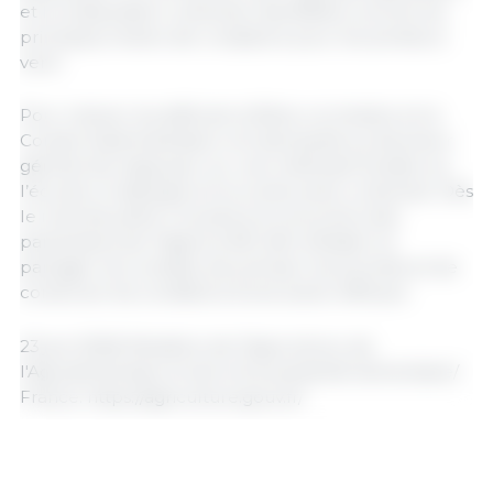
et la restauration collective, identifiées comme les
principaux leviers de croissance pour les années à
venir.
Pour relever les défis de la filière, la ministre et le
Conseil d’administration ont demandé au directeur
général de s’appuyer sur une méthode fondée sur
l’écoute, le dialogue et la construction collective. Dès
le mois de juillet, il ira ainsi à la rencontre des
partenaires de l’Agence BIO afin d’établir et
partager les constats, de préciser les priorités et de
construire les conditions d’une action efficace.
23 juin 2026/ Ministère de l'Agriculture, de
l'Agroalimentaire et de la Souveraineté alimentaire/
France. https://agriculture.gouv.fr/