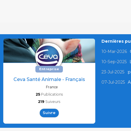
Dernières pub
10-Mar-2026
10-Sep-2025
Entreprise
23-Jul-2025
:p
Ceva Santé Animale - Français
07-Jul-2025
A
France
25
Publications
219
Suiveurs
Suivre