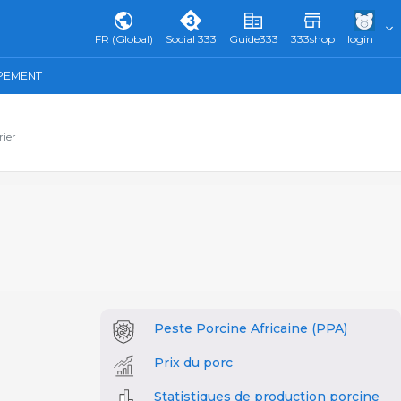
FR (Global)
Social 333
Guide333
333shop
login
IPEMENT
rier
Peste Porcine Africaine (PPA)
Prix du porc
Statistiques de production porcine