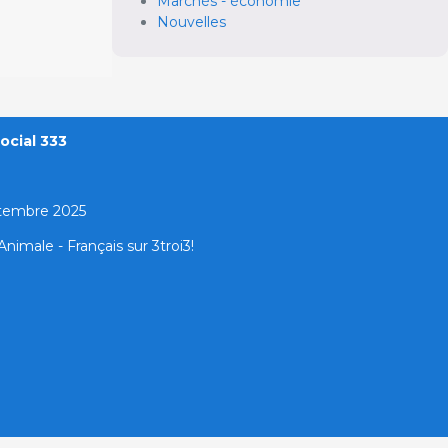
Marchés - économie
Nouvelles
ocial 333
ptembre 2025
nimale - Français sur 3troi3!