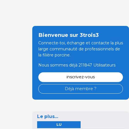
Bienvenue sur 3trois3
Connecte-toi, échange et contacte la plus
large communauté de professionnels de
la filière porcine.
Nous sommes déjà 211847 Utilisateurs
inscrivez-vous
Déjà membre ?
Le plus...
LU