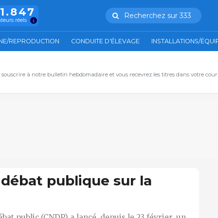
11.847
Recherchez sur 333
ateurs réels
NE/REPRODUCTION
CONDUITE D'ÉLEVAGE
INSTALLATIONS/ÉQU
, souscrire à notre bulletin hebdomadaire et vous recevrez les titres dans votre cour
débat publique sur la
at public (CNDP) a lancé, depuis le 23 février, un