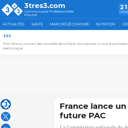
3tres3.com
2
Communauté Professionnelle
Utilis
Porcine
ACTUALITÉS
SANTÉ
MARCHÉS/ÉCONOMIE
NUTRITION
GÈ
333
Pour être au courant des nouvelles de la filière. Vous pouvez, si vous le souhaitez
électronique.
France lance un 
future PAC
La Commission nationale du déb