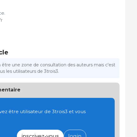
ce.
fr
cle
a être une zone de consultation des auteurs mais c'est
s les utilisateurs de 3trois3.
entaire
 être utilisateur de 3trois3 et vous
inscrivez-vous
login