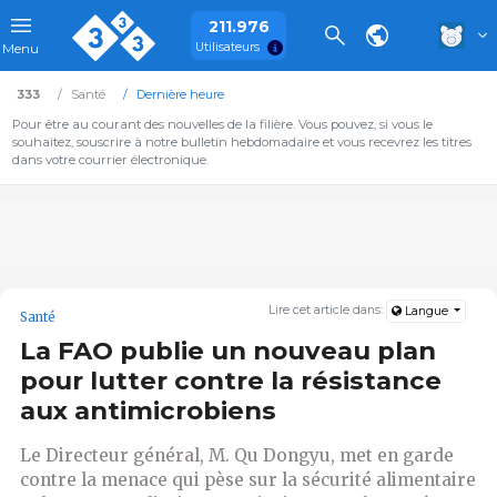
211.976
Utilisateurs
Menu
333
Santé
Dernière heure
Pour être au courant des nouvelles de la filière. Vous pouvez, si vous le
souhaitez, souscrire à notre bulletin hebdomadaire et vous recevrez les titres
dans votre courrier électronique.
Lire cet article dans:
Langue
Santé
La FAO publie un nouveau plan
pour lutter contre la résistance
aux antimicrobiens
Le Directeur général, M. Qu Dongyu, met en garde
contre la menace qui pèse sur la sécurité alimentaire